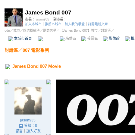
James Bond 007
市長：
jason935
副市長：
加入本城市
｜
推薦本城市
｜
加入我的最愛
｜
訂閱最新文章
udn
／
城市
／
娛樂粉絲堡
／
歐美男星
／
【James Bond 007】城市
／討論區／
本城市首頁
討論區
精華區
投票區
影像館
推
討論區
／
007 電影系列
James Bond 007 Movie
jason935
等級：8
留言
｜
加入好友