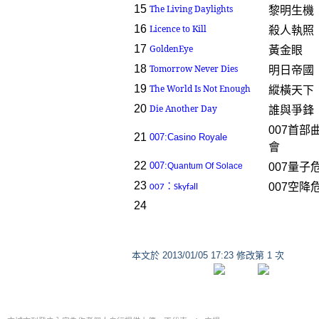
15
The Living Daylights
黎明生機
16
Licence to Kill
殺人執照
17
GoldenEye
黃金眼
18
Tomorrow Never Dies
明日帝國
19
The World Is Not Enough
縱橫天下
20
Die Another Day
誰與爭鋒
007首部
21
007:Casino Royale
會
22
007:
Quantum Of Solace
007量子
23
：
007空降
007
Skyfall
24
本文於
2013/01/05 17:23 修改第 1 次