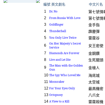
編號 英文劇名 中文
1
Dr. No
第七號情
2
From Russia With Love
第七號情
3
Goldfinger
金手指
4
Thunderball
霹靂彈
5
You Only Live Twice
雷霆谷
On Her Majesty's Secret
6
女王密使
Service
7
Diamonds Are Forever
金鋼鑽
8
Live and Let Die
生死關頭
The Man with the Golden
9
金槍人
Gun
10
The Spy Who Loved Me
海底城
11
Moonraker
太空城
12
For Your Eyes Only
最高機密
13
Octopussy
八爪女
14
A View to a Kill
雷霆殺機