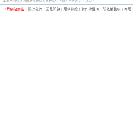
本城市刊登之內容為作者個人自行提供上傳，不代表 udn 立場。
刊登網站廣告
︱
關於我們
︱
常見問題
︱
服務條款
︱
著作權聲明
︱
隱私權聲明
︱
客服