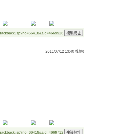
/trackback.jsp?no=66418&aid=4669926
2011/07/12 13:40
推薦
0
/trackback.jsp?no=66418&aid=4669712