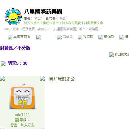
八里國際新樂園
市長：
*周公*
副市長：
昌哥
加入本城市
｜
推薦本城市
｜
加入我的最愛
｜
訂閱最新文章
udn
／
城市
／
運動競賽
／
高爾夫
／
【八里國際新樂園】城市
／討論區／
本城市首頁
討論區
精華區
投票區
影像館
推
討論區
／
不分版
看回應文
明天5：30
目前我跟周公
ericf1223
等級：
留言
｜
加入好友