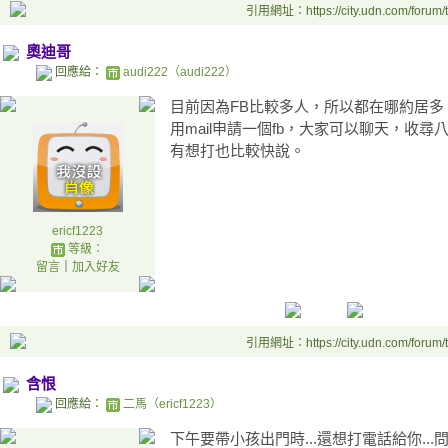
引用網址：https://city.udn.com/forum
奧迪哥
回應給：
audi222（audi222）
目前因為FB比較多人，所以都在哪約居多
用mail申請一個fb，大家可以聊天，收
有想打也比較快說。
ericf1223
等級：
留言
｜
加入好友
引用網址：https://city.udn.com/forum
含恨
回應給：
二馬（ericf1223）
下午要帶小孩出門時...還想打電話給你...問問