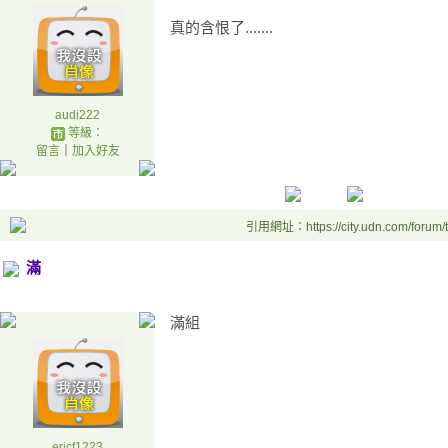
真的含恨了.......
audi222
等級：
留言
｜
加入好友
引用網址：https://city.udn.com/forum
滿
滿組
ericf1223