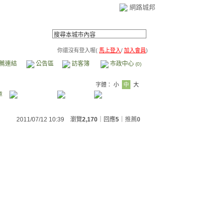
網路城邦
你還沒有登入喔(
馬上登入
/
加入會員
)
薦連結
公告區
訪客簿
市政中心
(0)
字體：
小
中
大
章
2011/07/12 10:39 瀏覽
2,170
｜回應
5
｜
推薦
0