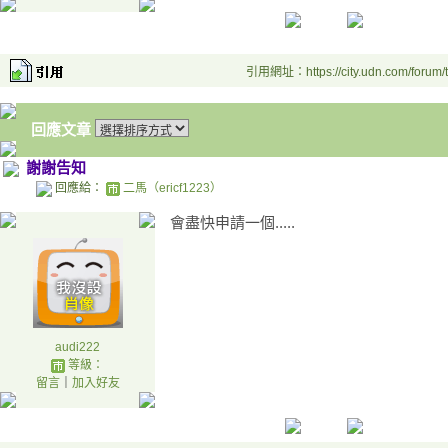
引用網址：https://city.udn.com/forum
回應文章
謝謝告知
回應給：
二馬（ericf1223）
會盡快申請一個.....
audi222
等級：
留言
｜
加入好友