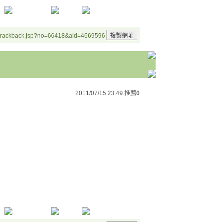
/trackback.jsp?no=66418&aid=4669596
2011/07/15 23:49
推薦
0