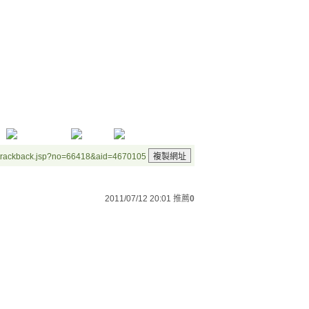
/trackback.jsp?no=66418&aid=4670105
2011/07/12 20:01
推薦
0