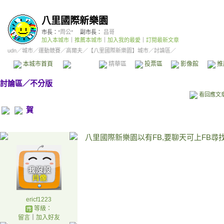
八里國際新樂園
市長：
*周公*
副市長：
昌哥
加入本城市
｜
推薦本城市
｜
加入我的最愛
｜
訂閱最新文章
udn
／
城市
／
運動競賽
／
高爾夫
／
【八里國際新樂園】城市
／討論區／
本城市首頁
討論區
精華區
投票區
影像館
推
討論區
／
不分版
看回應文
賀
八里國際新樂園以有FB,要聊天可上FB尋
ericf1223
等級：
留言
｜
加入好友