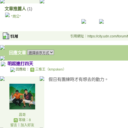
文章推薦人
(1)
*周公*
引用網址：https://city.udn.com/forum
回應文章
明起連打四天
回應給：
三推王（kmpsken）
假日有團練時才有想去的動力。
昌哥
等級：8
留言
｜
加入好友