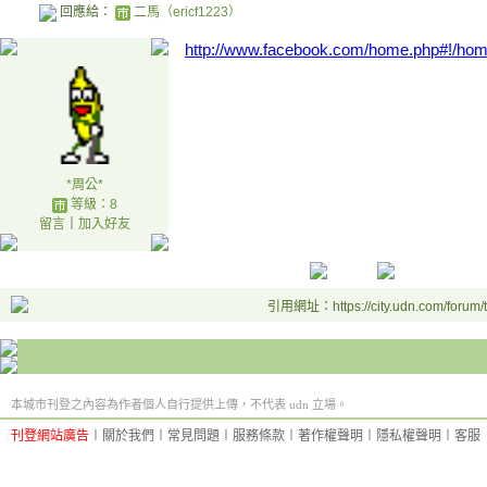
回應給：
二馬（ericf1223）
http://www.facebook.com/home.php#!/h
*周公*
等級：8
留言
｜
加入好友
引用網址：https://city.udn.com/forum
本城市刊登之內容為作者個人自行提供上傳，不代表 udn 立場。
刊登網站廣告
︱
關於我們
︱
常見問題
︱
服務條款
︱
著作權聲明
︱
隱私權聲明
︱
客服