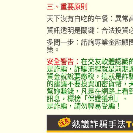
三、重要原則
天下沒有白吃的午餐：異常
資訊透明是關鍵：合法投資
多問一步：諮詢專業金融顧
策。
安全警告：
在交友軟體認識的「
是詐騙，詐騙流程就是前期
資金就說要繳稅，這就是詐
的建議不要投資加密貨幣，
幫妳賺錢，凡是在網路上看
訊息，標榜「保證獲利」、
是詐騙，請勿輕易受騙！