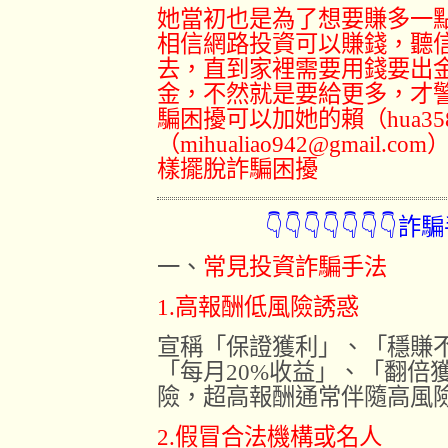
她當初也是為了想要賺多一點
相信網路投資可以賺錢，聽
去，直到家裡需要用錢要出
金，不然就是要給更多，才
騙困擾可以加她的賴（hua3
（mihualiao942@gmai
樣擺脫詐騙困擾
👇👇👇👇👇👇👇詐騙手法
一、
常見投資詐騙手法
1.高報酬低風險誘惑
宣稱「保證獲利」、「穩賺
「每月20%收益」、「翻倍
險，超高報酬通常伴隨高風
2.假冒合法機構或名人