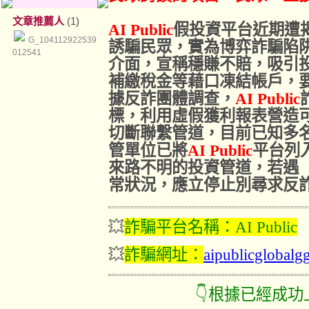
文章推薦人
(1)
AI Public
假投資平台近期遭
G_104112922539
誘騙民眾，實為博弈詐騙陷
012541
介面，宣稱穩賺不賠，吸引
補繳稅金等藉口凍結帳戶，
據反詐團體調查，
AI Public
標，利用虛假獲利報表營造
切斷聯繫管道，目前已知多
管單位已將
AI Public
平台列
來路不明的投資管道，若遇
常狀況，應立停止別尋求反
💥
詐騙平台名稱：
AI Public
💥
詐騙網址
：
aipublicglobalg
👇根據已經成功上岸的