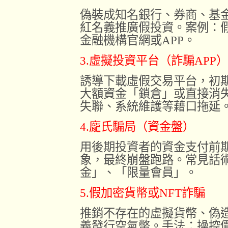
偽裝成知名銀行、券商、基
紅名義推廣假投資。案例：
金融機構官網或APP。
3.虛擬投資平台（詐騙APP）
誘導下載虛假交易平台，初
大額資金「鎖倉」或直接消
失聯、系統維護等藉口拖延
4.龐氏騙局（資金盤）
用後期投資者的資金支付前
象，最終崩盤跑路。常見話
金」、「限量會員」。
5.假加密貨幣或NFT詐騙
推銷不存在的虛擬貨幣、偽
義發行空氣幣。手法：操控