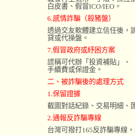
白皮書、假冒ICO/IEO。
6.感情詐騙（殺豬盤）
透過交友軟體建立信任後，
貸或代操盤。
7.假冒政府或紓困方案
謊稱可代辦「投資補貼」、「
手續費或保證金。
二、被詐騙後的處理方式
1.保留證據
截圖對話紀錄、交易明細、
2.通報反詐騙專線
台灣可撥打165反詐騙專線