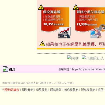
引用網址：https://city.udn.com/forum
本城市刊登之內容為作者個人自行提供上傳，不代表 udn 立場。
刊登網站廣告
︱
關於我們
︱
常見問題
︱
服務條款
︱
著作權聲明
︱
隱私權聲明
︱
客服