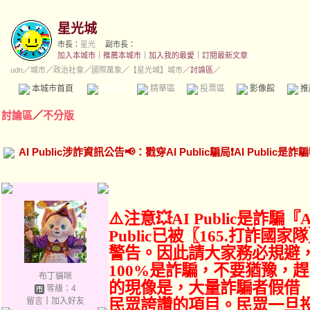
星光城
市長：
星光
副市長：
加入本城市
｜
推薦本城市
｜
加入我的最愛
｜
訂閱最新文章
udn
／
城市
／
政治社會
／
國際萬象
／
【星光城】城市
／討論區／
本城市首頁
討論區
精華區
投票區
影像館
推
討論區
／
不分版
AI Public涉詐資訊公告📢：戳穿AI Public騙局❗AI Public是詐騙嗎
⚠️注意💥AI Public是詐騙『
Public已被〖165.打詐
警告。因此請大家務必規避
100%是詐騙，不要猶豫，
布丁貓咪
的現像是，大量詐騙者假借
等級：4
留言
｜
加入好友
民眾誇讚的項目。民眾一旦