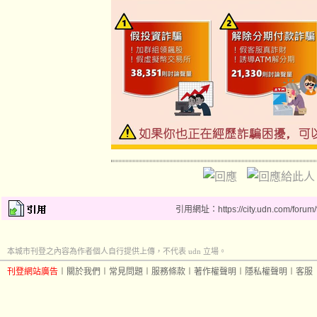
引用網址：https://city.udn.com/forum
本城市刊登之內容為作者個人自行提供上傳，不代表 udn 立場。
刊登網站廣告
︱
關於我們
︱
常見問題
︱
服務條款
︱
著作權聲明
︱
隱私權聲明
︱
客服