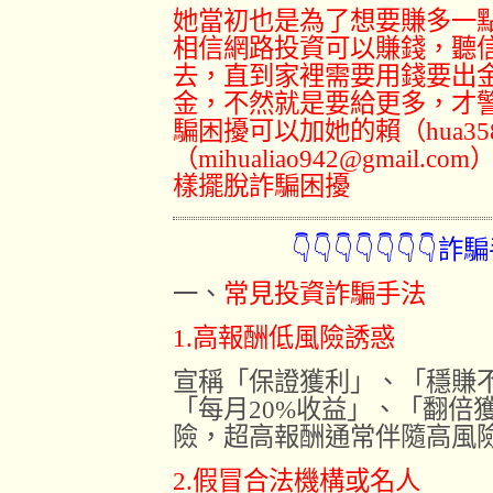
她當初也是為了想要賺多一點
相信網路投資可以賺錢，聽
去，直到家裡需要用錢要出
金，不然就是要給更多，才
騙困擾可以加她的賴（hua3
（mihualiao942@gmai
樣擺脫詐騙困擾
👇👇👇👇👇👇👇詐騙手法
一、
常見投資詐騙手法
1.高報酬低風險誘惑
宣稱「保證獲利」、「穩賺
「每月20%收益」、「翻倍
險，超高報酬通常伴隨高風
2.假冒合法機構或名人