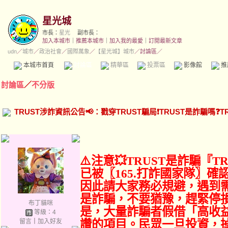
星光城
市長：
星光
副市長：
加入本城市
｜
推薦本城市
｜
加入我的最愛
｜
訂閱最新文章
udn
／
城市
／
政治社會
／
國際萬象
／
【星光城】城市
／討論區／
本城市首頁
討論區
精華區
投票區
影像館
推
討論區
／
不分版
TRUST涉詐資訊公告📢：戳穿TRUST騙局❗TRUST是詐騙嗎❓T
⚠️注意💥TRUST是詐騙『T
已被〖165.打詐國家隊〗
因此請大家務必規避，遇到需
是詐騙，不要猶豫，趕緊停
布丁貓咪
是，大量詐騙者假借「高收
等級：4
留言
｜
加入好友
讚的項目。民眾一旦投資，