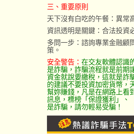
三、重要原則
天下沒有白吃的午餐：異常
資訊透明是關鍵：合法投資
多問一步：諮詢專業金融顧
策。
安全警告：
在交友軟體認識的「
是詐騙，詐騙流程就是前期
資金就說要繳稅，這就是詐
的建議不要投資加密貨幣，
幫妳賺錢，凡是在網路上看
訊息，標榜「保證獲利」、
是詐騙，請勿輕易受騙！