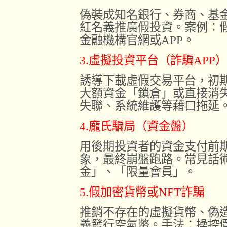
偽裝成知名銀行、券商、基
紅名義推廣假投資。案例：
金融機構官網或APP。
3.虛擬投資平台（詐騙APP）
誘導下載虛假交易平台，初
大額資金「鎖倉」或直接消
失聯、系統維護等藉口拖延
4.龐氏騙局（資金盤）
用後期投資者的資金支付前
象，最終崩盤跑路。常見話
金」、「限量會員」。
5.假加密貨幣或NFT詐騙
推銷不存在的虛擬貨幣、偽
義發行空氣幣。手法：操控