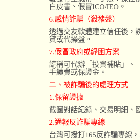
白皮書、假冒ICO/IEO。
6.感情詐騙（殺豬盤）
透過交友軟體建立信任後，
貸或代操盤。
7.假冒政府或紓困方案
謊稱可代辦「投資補貼」、「
手續費或保證金。
二、被詐騙後的處理方式
1.保留證據
截圖對話紀錄、交易明細、
2.通報反詐騙專線
台灣可撥打165反詐騙專線