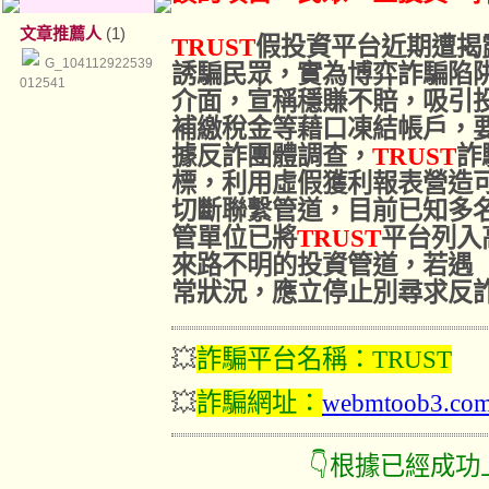
文章推薦人
(1)
TRUST
假投資平台近期遭揭
G_104112922539
誘騙民眾，實為博弈詐騙陷
012541
介面，宣稱穩賺不賠，吸引
補繳稅金等藉口凍結帳戶，
據反詐團體調查，
TRUST
詐
標，利用虛假獲利報表營造
切斷聯繫管道，目前已知多
管單位已將
TRUST
平台列入
來路不明的投資管道，若遇
常狀況，應立停止別尋求反
💥
詐騙平台名稱：
TRUST
💥
詐騙網址
：
webmtoob3.co
👇根據已經成功上岸的