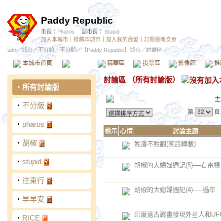
Paddy Republic
市長：
Pharos
副市長：
Stupid
加入本城市
｜
推薦本城市
｜
加入我的最愛
｜
訂閱最新文章
udn
／
城市
／
不分類
／
不分類
／
【Paddy Republic】城市
／討論區／
本城市首頁
討論區
精華區
投票區
影像館
推
討論區
（
所有討論版
）
‧
所有討論版
主
‧
不分版
第
頁
‧
pharos
標示
心情
討論主題
‧
胡椒
姓潘不姓翻(笑話轉載)
‧
stupid
胡椒的大媳婦週記(5)----看電視
‧
往東行
胡椒的大媳婦週記(4)-----過年
‧
早早安
印度遠古巖畫發現外星人和UF
‧
RICE