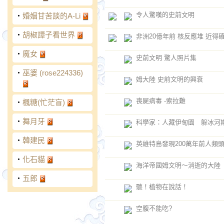
令人驚嘆的史前文明
‧
婚姻甘苦談的A-Li
‧
胡椒譚子看世界
非洲20億年前 核反應堆 近得
‧
魔女
史前文明 驚人照片集
‧
巫婆 (rose224336)
姆大陸 史前文明的興衰
喪屍病毒 -索拉難
‧
楓糖(忙茫盲)
‧
舞月牙
科學家：人藏伊甸園 躲冰河
‧
韓建民
英維特島發現200萬年前人類
‧
化石貓
海洋帝國姆文明～消逝的大陸
‧
五郎
聽！植物在說話！
空腹不能吃?