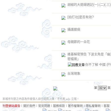
胡椒的大媳婦週記(一).(二)(.三)
[拍打功]是否有效?
攝護腺癌
母親節的一朵花
維基解密預告 下波主角是「幽
密檔案」
你不了解 中國
(P
台灣現象
第
頁
本城市刊登之內容為作者個人自行提供上傳，不代表 udn 立場。
刊登網站廣告
︱
關於我們
︱
常見問題
︱
服務條款
︱
著作權聲明
︱
隱私權聲明
︱
客服