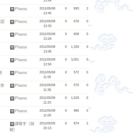
13:49
Pharos
2011/05/08
0
893
2
13:45
確認
Pharos
2011/05/08
0
676
0
13:33
Pharos
2011/05/08
0
609
0
13:28
Pharos
2011/05/08
0
1,328
0
13:08
Pharos
2011/05/08
0
3,051
0
12:50
期
Pharos
2011/05/08
0
572
0
11:55
頭骨
Pharos
2011/05/08
0
575
0
11:36
Pharos
2011/05/08
0
1,029
0
11:25
Pharos
2011/05/08
0
980
0
11:00
譚敬宇（胡
2011/05/05
0
874
2
20:13
椒）