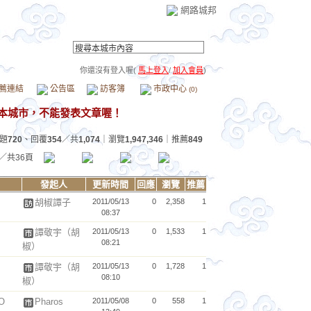
網路城邦
你還沒有登入喔(
馬上登入
/
加入會員
)
薦連結
公告區
訪客簿
市政中心
(0)
題
720
、回覆
354
／共
1,074
｜瀏覽
1,947,346
｜推薦
849
／共36頁
發起人
更新時間
回應
瀏覽
推薦
胡椒譚子
2011/05/13
0
2,358
1
08:37
譚敬宇（胡
2011/05/13
0
1,533
1
08:21
椒）
譚敬宇（胡
2011/05/13
0
1,728
1
08:10
椒）
O
Pharos
2011/05/08
0
558
1