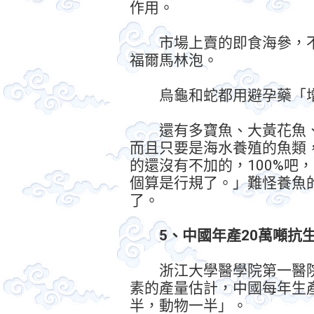
作用。
市場上賣的即食海參，不
福爾馬林泡。
烏龜和蛇都用避孕藥「增
還有多寶魚、大黃花魚、
而且只要是海水養殖的魚類
的還沒有不加的，100%吧
個算是行規了。」難怪養魚
了。
5、中國年產20萬噸抗
浙江大學醫學院第一醫院
素的產量估計，中國每年生
半，動物一半」。