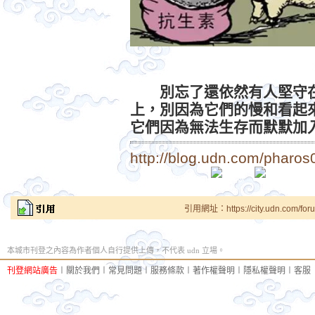
別忘了還依然有人堅守
上，別因為它們的慢和看起
它們因為無法生存而默默加
http://blog.udn.com/pharos0
引用網址：https://city.udn.com/for
本城市刊登之內容為作者個人自行提供上傳，不代表 udn 立場。
刊登網站廣告
︱
關於我們
︱
常見問題
︱
服務條款
︱
著作權聲明
︱
隱私權聲明
︱
客服