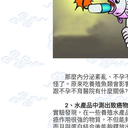
那麼內分泌紊亂、不孕不
怪了。原來吃養殖魚類會影
跟不孕不育醫院有什麼關係?
2、水產品中測出致癌
實驗發現，在一些養殖水產品
癌作用很強的物質，不但能
而且與蛋白結合後能夠釋放