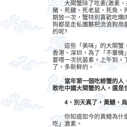
大閘蟹除了吃素(激素、抗
豬、死雞、死老鼠、死魚、
期放一次，蟹特別喜歡吃爛肉
狗都是走私團夥把流浪狗用
的呢?
這些「美味」的大閘蟹，
香港、深圳，為了「不暈機
要喂一次抗菌素。上午到，
了，多新鮮的。
當年第一個吃螃蟹的人
敢吃中國大閘蟹的人，還是
4、別天真了，黃鱔、烏
你知道如今的黃鱔為什麼
吃」激素。