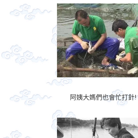
阿姨大媽們也會忙打針!