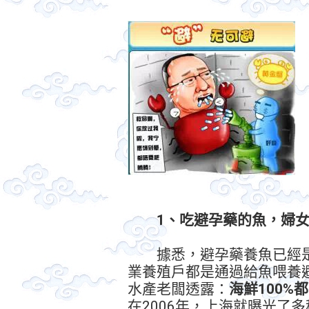
1、吃避孕藥的魚，婦
據悉，避孕藥養魚已經是
業養殖戶都是通過給魚喂養
水產老闆透露：
海鮮100%
在2006年，上海就曝光了