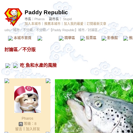
Paddy Republic
市長：
Pharos
副市長：
Stupid
加入本城市
｜
推薦本城市
｜
加入我的最愛
｜
訂閱最新文章
udn
／
城市
／
不分類
／
不分類
／
【Paddy Republic】城市
／討論區／
本城市首頁
討論區
精華區
投票區
影像館
推
討論區
／
不分版
吃 魚和水產的風險
Pharos
等級：8
留言
｜
加入好友