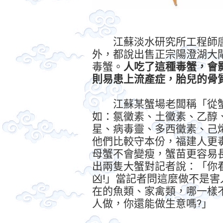
江蘇淡水研究所工程師唐
外，都說出售正宗陽澄湖大
毒蟹。
人吃了這種毒蟹，會
則易患上流產症，胎兒的骨
江蘇某蟹場老闆稱「從蟹
如：氯黴素、土黴素、乙醇
星、病毒靈、多西黴素、己
他們比較守本份，福建人更
母蟹不會變瘦，蟹苗更容易
出兩隻大蟹對記者說：「你
凶!」當記者問這麼做不是害
在的魚類、家禽類，哪一樣
人做，你還能做生意嗎?」