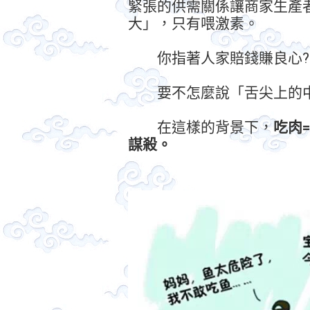
緊張的供需關係讓商家生產
大」，只有喂激素。
你指著人家賠錢賺良心?
要不怎麼說「舌尖上的中
在這樣的背景下，
吃肉
謀殺。