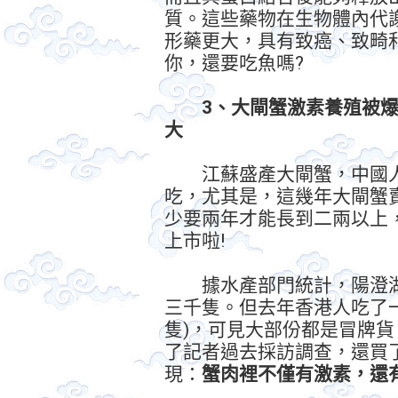
質。這些藥物在生物體內代
形藥更大，具有致癌、致畸
你，還要吃魚嗎?
3、大閘蟹激素養殖被爆
大
江蘇盛產大閘蟹，中國人
吃，尤其是，這幾年大閘蟹
少要兩年才能長到二兩以上
上市啦!
據水產部門統計，陽澄湖
三千隻。但去年香港人吃了
隻)，可見大部份都是冒牌
了記者過去採訪調查，還買
現：
蟹肉裡不僅有激素，還