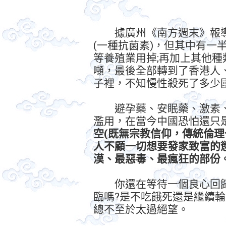
據廣州《南方週末》報導，
(一種抗菌素)，但其中有一
等養殖業用掉;再加上其他
噸，最後全部轉到了香港人
子裡，不知慢性殺死了多少國人
避孕藥、安眠藥、激素、
濫用，在當今中國恐怕還只
空(既無宗教信仰，傳統倫理
人不顧一切想要發家致富的
漠、最惡毒、最瘋狂的部份
你還在等待一個良心回歸
臨嗎?是不吃餓死還是繼續輪
總不至於太過絕望。