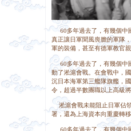
      60多年過去了，有
真正讓日軍聞風喪膽的軍隊
軍的裝備，甚至有德軍教官親手
      60多年過去了，有
動了淞滬會戰。
在會戰中，
沉日本海軍第三艦隊旗艦，
令，超過半數團職以上高級將領以身殉
     淞滬會戰未能阻止日
署，還為上海資本向重慶轉移，
      60多年過去了，有