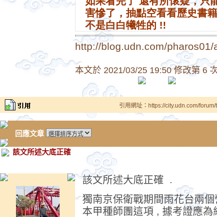
如果看完了 還有所懷疑，只
害慘了，抽點空看看歷史書
不是白白犧牲的 !!
http://blog.udn.com/pharos01/a
本文於
2021/03/25 19:50 修改第 6 
引用網址：https://city.udn.com/forum
回應文章
該文所述大底正確
該文所述大底正確 .
獨南京保衛戰期間雨花台兩個
本甲種師團這項 , 據考證應為