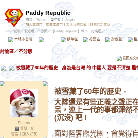
Paddy Republic
市長：
Pharos
副市長：
Stupid
加入本城市
｜
推薦本城市
｜
加入我的最愛
｜
訂閱最新文章
udn
／
城市
／
不分類
／
不分類
／
【Paddy Republic】城市
／討論區／
本城市首頁
討論區
精華區
投票區
影像館
推
討論區
／
不分版
看回應文
被雪藏了60年的歷史 - 身為是台灣 的 中國人 要是不清楚 難
被雪藏了60年的歷史 - 
大陸還是有些正義之聲正在
呆，連上一代的事都渾然不知
(沉沒) 吧 !
Pharos
等級：8
面對陸客觀光團，會覺得
留言
｜
加入好友