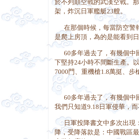
於不列顛空戰的武漢空戰。
那
架，炸沉日軍艦艇23艘。         
      在那個時候，每當
是爬上房頂，為的是能看到日軍飛機
      60多年過去了，有
下堅持24小時不間斷生產。
以
7000門、重機槍1.8萬挺、步
      60多年過去了，有
我們只知道9.18日軍侵華，而
      日軍投降書文中多
降，受降落款是：中國戰區