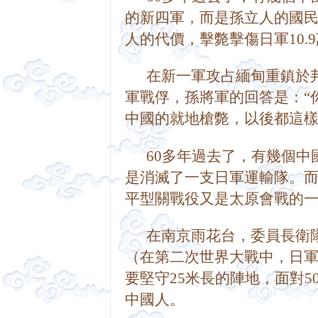
的新四軍，而是孫立人的國
人的代價，擊斃擊傷日軍10.9萬人。 
      在新一軍攻占緬甸
軍戰俘，孫將軍的回答是：“
中國的就地槍斃，以後都這樣
      60多年過去了，有
是消滅了一支日軍運輸隊。
平型關戰役又是太原會戰的
      在南京雨花台，委
（在第二次世界大戰中，日
要堅守25米長的陣地，面對
中國人。    