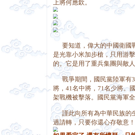
上將何應欽。          
      要知道，偉大的中國
是光靠小米加步槍，只用游
的。
它是用了重兵集團與敵人浴血奮
      戰爭期間，國民黨陸軍
將，41名中將，71名少將。
國
架戰機被擊落。
國民黨海軍全軍覆
      謹此向所有為中華民
過請轉，只要你還心存敬意！