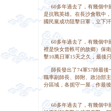
      60多年過去了，有
是抗戰英雄。
在長沙會戰中
國民黨成功阻擊日軍，立下
      60多年過去了，有
裡是快女曾軼可的故鄉）保衛戰
擊10萬日軍15天之久，最後只剩有2
      師長發出了74軍5
職率副師長、師附、政治部
分區域，各扼守一屋，作最後
      60多年過去了，有