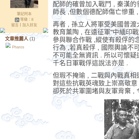
配師的確曾加入戰鬥 , 秦漢
師長 ,但數個德配師傷亡慘重 ,
筆記阿本
等級：8
再者 , 孫立人將軍受美國普
留言
｜
加入好友
教育薰陶 , 在遠征軍"中緬
文章推薦人
(1)
參與聯合作戰 ,縱使有殺俘的念
行為 ,若真殺俘 , 國際輿論不
Pharos
不可能全無資訊 . 所以可懷疑
千名日軍戰俘這說法亦是 .
但瑕不掩瑜 , 二戰與內戰真相
對這些抗戰英魂致上崇高敬意 ,
卻死於共軍圍堵與友軍背棄 , 