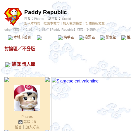
Paddy Republic
市長：
Pharos
副市長：
Stupid
加入本城市
｜
推薦本城市
｜
加入我的最愛
｜
訂閱最新文章
udn
／
城市
／
不分類
／
不分類
／
【Paddy Republic】城市
／討論區／
本城市首頁
討論區
精華區
投票區
影像館
推
討論區
／
不分版
貓咪 情人節
Pharos
等級：8
留言
｜
加入好友