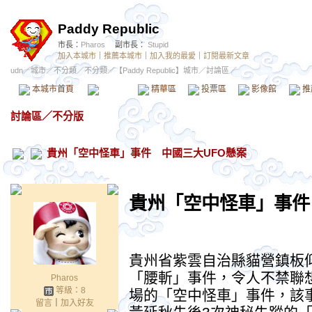
Paddy Republic
市長：
Pharos
副市長：
Stupid
加入本城市
｜
推薦本城市
｜
加入我的最愛
｜
訂閱最新文章
udn
／
城市
／
不分類
／
不分類
／
【Paddy Republic】城市
／討論區／
本城市首頁
討論區
精華區
投票區
影像館
推
討論區
／
不分版
貴州「空中怪車」事件 中國三大UFO懸案
貴州「空中怪車」事件
貴州省紫雲自治縣貓營鎮板
「腰斬」事件，令人不禁聯想起
Pharos
等級：8
場的「空中怪車」事件，該
留言
｜
加入好友