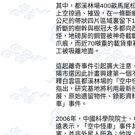
其中，都溪林場400畝馬尾
上空掠過、摧毀，在一條斷續
公尺的帶狀四片區域裏留下1
折斷的樹幹與樹冠大多都向
怪，地磅房的鋼管被神奇截
爪痕，而近70噸重的載貨車
工被吸離地面。
這起離奇事件引起廣大注意
陽市還因此計畫興建第一個
釋白雲區都溪林場的「空中
指出，研究基地將利用最新
展、原始遺留物件、錄影資
車」事件。
2006年，中國科學院院士
遠表示，「空中怪車」事件
害，並非外星人所為；他說