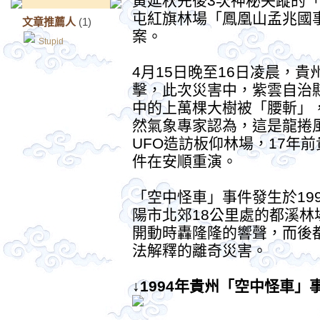
黃延秋先後3次神秘失蹤的
屯紅旗林場「鳳凰山孟兆國
文章推薦人
(1)
案。
Stupid
4月15日晚至16日凌晨，
擊，此次災害中，紫雲自治縣
中的上萬棵大樹被「腰斬」
然氣象專家認為，這是龍捲
UFO造訪板仰林場，17年
件在安順重演。
「空中怪車」事件發生於199
陽市北郊18公里處的都溪
開動時轟隆隆的響聲，而後
法解釋的離奇災害。
↓1994年貴州「空中怪車」