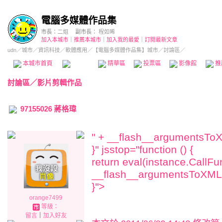
電腦多媒體作品集
市長：
二姐
副市長：
程如晞
加入本城市
｜
推薦本城市
｜
加入我的最愛
｜
訂閱最新文章
udn
／
城市
／
資訊科技
／
軟體應用
／
【電腦多媒體作品集】城市
／討論區／
本城市首頁
討論區
精華區
投票區
影像館
推
討論區
／
影片剪輯作品
97155026 蔣格瑋
" + __flash__argumentsToX
}" jsstop="function () {
return eval(instance.CallFu
__flash__argumentsToXML(
}">
orange7499
等級：
留言
｜
加入好友