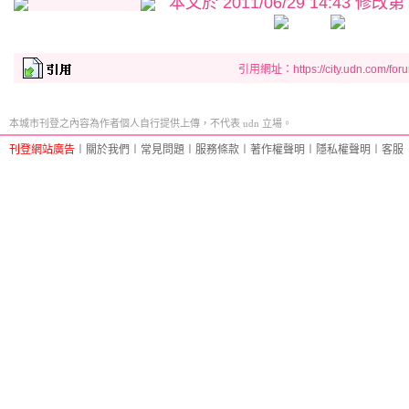
本文於
2011/06/29 14:43 修改第
引用網址：https://city.udn.com/for
本城市刊登之內容為作者個人自行提供上傳，不代表 udn 立場。
刊登網站廣告
︱
關於我們
︱
常見問題
︱
服務條款
︱
著作權聲明
︱
隱私權聲明
︱
客服