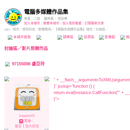
電腦多媒體作品集
市長：
二姐
副市長：
程如晞
加入本城市
｜
推薦本城市
｜
加入我的最愛
｜
訂閱最新文章
udn
／
城市
／
資訊科技
／
軟體應用
／
【電腦多媒體作品集】城市
／討論區／
本城市首頁
討論區
精華區
投票區
影像館
推
討論區
／
影片剪輯作品
97155006 盧亞玲
" + __flash__argumentsToXML(arguments
}" jsstop="function () {
return eval(instance.CallFunction("
" + _
}">
lvapple45
等級：
留言
｜
加入好友