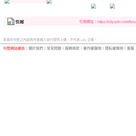
引用網址：https://city.udn.com/for
本城市刊登之內容為作者個人自行提供上傳，不代表 udn 立場。
刊登網站廣告
︱
關於我們
︱
常見問題
︱
服務條款
︱
著作權聲明
︱
隱私權聲明
︱
客服