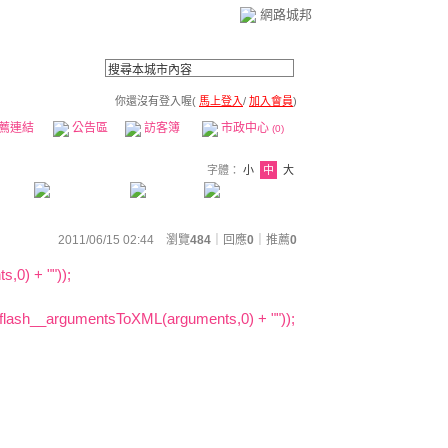
網路城邦
你還沒有登入喔(
馬上登入
/
加入會員
)
薦連結
公告區
訪客簿
市政中心
(0)
字體：
小
中
大
2011/06/15 02:44 瀏覽
484
｜回應
0
｜
推薦
0
,0) + ""));
_flash__argumentsToXML(arguments,0) + "
"));