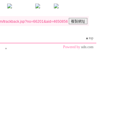
um/trackback.jsp?no=66201&aid=4650856
▲top
Powered by
udn.com