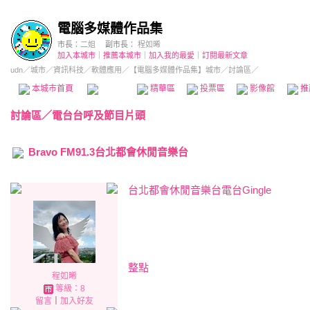
電腦多媒體作品集
市長：
二姐
副市長：
程如晞
加入本城市
｜
推薦本城市
｜
加入我的最愛
｜
訂閱最新文章
udn
／
城市
／
資訊科技
／
軟體應用
／
【電腦多媒體作品集】城市
／討論區／
本城市首頁
討論區
精華區
投票區
影像館
推
討論區
／
電台台呼及節目片頭
Bravo FM91.3台北都會休閒音樂台
台北都會休閒音樂台電台Gingle
整點
程如晞
等級：8
留言
｜
加入好友