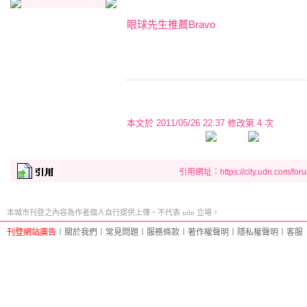
眼球先生推薦Bravo
本文於
2011/05/26 22:37 修改第 4 次
引用網址：https://city.udn.com/for
本城市刊登之內容為作者個人自行提供上傳，不代表 udn 立場。
刊登網站廣告
︱
關於我們
︱
常見問題
︱
服務條款
︱
著作權聲明
︱
隱私權聲明
︱
客服