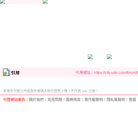
引用網址：https://city.udn.com/forum
本城市刊登之內容為作者個人自行提供上傳，不代表 udn 立場。
刊登網站廣告
︱
關於我們
︱
常見問題
︱
服務條款
︱
著作權聲明
︱
隱私權聲明
︱
客服