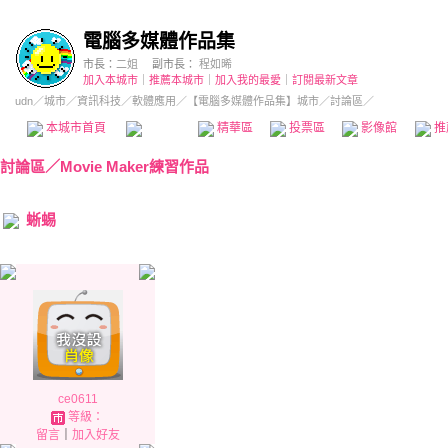
電腦多媒體作品集
市長：
二姐
副市長：
程如晞
加入本城市
｜
推薦本城市
｜
加入我的最愛
｜
訂閱最新文章
udn
／
城市
／
資訊科技
／
軟體應用
／
【電腦多媒體作品集】城市
／討論區／
本城市首頁
討論區
精華區
投票區
影像館
推
討論區
／
Movie Maker練習作品
蜥蜴
ce0611
等級：
留言
｜
加入好友