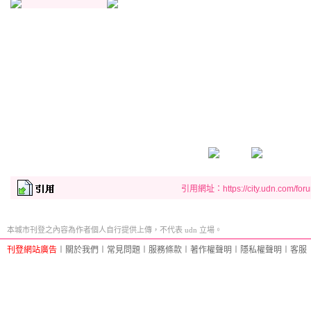
引用網址：https://city.udn.com/for
本城市刊登之內容為作者個人自行提供上傳，不代表 udn 立場。
刊登網站廣告
︱
關於我們
︱
常見問題
︱
服務條款
︱
著作權聲明
︱
隱私權聲明
︱
客服