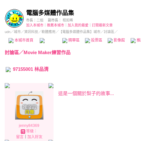
電腦多媒體作品集
市長：
二姐
副市長：
程如晞
加入本城市
｜
推薦本城市
｜
加入我的最愛
｜
訂閱最新文章
udn
／
城市
／
資訊科技
／
軟體應用
／
【電腦多媒體作品集】城市
／討論區／
本城市首頁
討論區
精華區
投票區
影像館
推
討論區
／
Movie Maker練習作品
97155001 林品清
這是一個關於梨子的故事...
jenny84369
等級：
留言
｜
加入好友