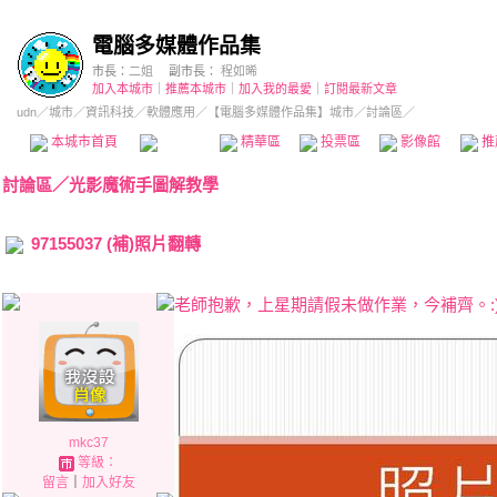
電腦多媒體作品集
市長：
二姐
副市長：
程如晞
加入本城市
｜
推薦本城市
｜
加入我的最愛
｜
訂閱最新文章
udn
／
城市
／
資訊科技
／
軟體應用
／
【電腦多媒體作品集】城市
／討論區／
本城市首頁
討論區
精華區
投票區
影像館
推
討論區
／
光影魔術手圖解教學
97155037 (補)照片翻轉
老師抱歉，上星期請假未做作業，今補齊。:
mkc37
等級：
留言
｜
加入好友