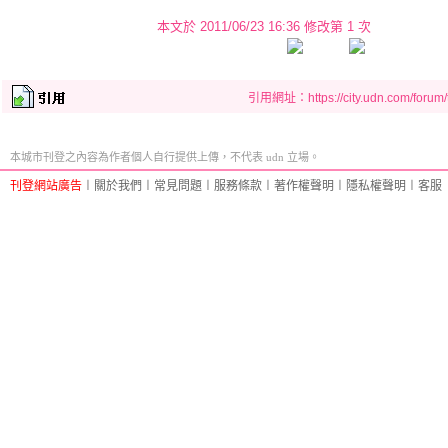
本文於
2011/06/23 16:36 修改第 1 次
引用網址：https://city.udn.com/forum
本城市刊登之內容為作者個人自行提供上傳，不代表 udn 立場。
刊登網站廣告
︱
關於我們
︱
常見問題
︱
服務條款
︱
著作權聲明
︱
隱私權聲明
︱
客服