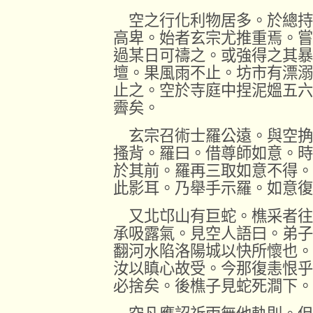
空之行化利物居多。於總持
高卑。始者玄宗尤推重焉。嘗
過某日可禱之。或強得之其暴
壇。果風雨不止。坊市有漂溺
止之。空於寺庭中捏泥媼五六
霽矣。
玄宗召術士羅公遠。與空捔
搔背。羅曰。借尊師如意。時
於其前。羅再三取如意不得。
此影耳。乃舉手示羅。如意復
又北邙山有巨蛇。樵采者往
承吸露氣。見空人語曰。弟子
翻河水陷洛陽城以快所懷也。
汝以瞋心故受。今那復恚恨乎
必捨矣。後樵子見蛇死澗下。