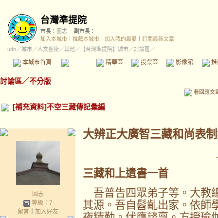
台灣準提院
市長：
圓志
副市長：
加入本城市
｜
推薦本城市
｜
加入我的最愛
｜
訂閱最新文章
udn
／
城市
／
人文藝術
／
其他
／
【台灣準提院】城市
／討論區／
本城市首頁
討論區
精華區
投票區
影像館
推
討論區
／
不分版
看回應文
[補充資料]不空三藏傳記彙編
大辨正大廣智三藏和尚表制
三藏和上遺書一首
吾普告四眾弟子等。大教總
圓志
其源。吾自髫齓出家。依師
等級：7
留言
｜
加入好友
夜精勤。伏膺諮稟。方授瑜