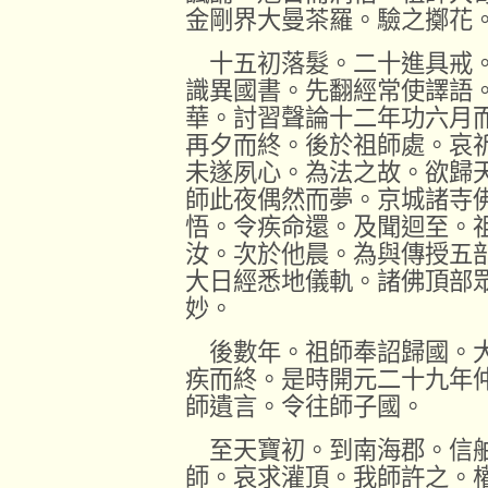
金剛界大曼茶羅。驗之擲花
十五初落髮。二十進具戒。
識異國書。先翻經常使譯語
華。討習聲論十二年功六月
再夕而終。後於祖師處。哀
未遂夙心。為法之故。欲歸
師此夜偶然而夢。京城諸寺
悟。令疾命還。及聞迴至。
汝。次於他晨。為與傳授五
大日經悉地儀軌。諸佛頂部
妙。
後數年。祖師奉詔歸國。大
疾而終。是時開元二十九年
師遺言。令往師子國。
至天寶初。到南海郡。信舶
師。哀求灌頂。我師許之。