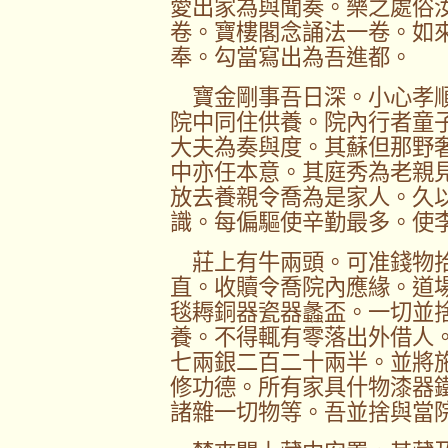
愛出家為與聞奏。樂之處俗
卷。寶樓閣念誦法一卷。如
奉。勾當寫出為吾進都。
寶金剛事吾日深。小心孝順
院中同住供養。院內行者童
大夫為奏與度。其蘇但那野
中亦任本意。其庭秀為老親
放去養親令喬為是家人。久
識。每偏驅使辛勤最多。使
莊上有牛兩頭。可准錢物拾
直。收贖令喬院內應緣。道
毯耨銅器瓷器蠡盃。一切並
養。不得輒有零落出外借人
七兩銀二百二十兩半。並將
修功德。所有家具什物漆器
諸雜一切物等。吾並捨與當