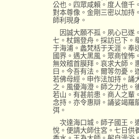
公也。四眾咸賴。度人億千
對本尊像。金剛三密以加持
師利現身。
因誠大願不孤。夙心已遂。
七。杖錫登舟。採訪已下。
于海浦。蠡梵栝于天涯。奉
國界。遇大黑風。眾商惶怖
無效稽首膜拜。哀求大師。
曰。今吾有法。爾等勿憂。
若佛母經。申作法加持。誦
之。風優海澄。師之力也。
若山。有甚前患。商人之輩
念持。亦令惠辯。誦娑竭羅
弭。
次達海口城。師子國王。遣
悅。便請大師住宮。七日供
香水。王為大師。躬自澡浴