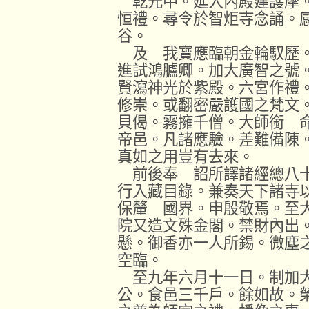
乾元中。延入內殿建護摩。
恒禮。尋令於智炬寺念誦。
谷。
及 我寶應臨朝金輪馭歷。
進試鴻臚卿。加大廣智之號
賢瀉神光於紫殿。六宮作禮
修崇。或翻密嚴護國之梵文
貝偈。霧擁千僧。大師銜 
帝邑。凡諸應驗。差難備陳
真如之用豈有去來。
前後奉 詔所譯諸經總八十
行入藏目錄。兼奏天下諸寺
保釐 國界。申殷敬焉。至
院又造文殊金閣。禁財內出
懸。御香亦一人所錫。微塵
空臨。
至九年六月十一日。制加大
公。食邑三千戶。餘如故。