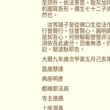
至郊外。依法荼毘。取灰加
机圖寫吾形。儒生七十二子
然也。
汝等諸子是從佛口生從法化
行普賢行。住普賢心。圓明
是契吾心。何勞驅驅營營非
須依吾此處分。恐後無憑。
記。鄔波馱耶告。
大曆九年歲次甲寅五月己亥
直歲慧達
典座明彥
都維那法高
寺主道遇
上座潛真