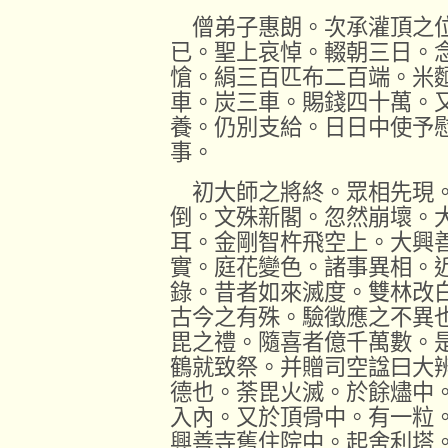
僧弟子惠朗。次承灌頂之位
已。聖上哀悼。輟朝三日。
愴。絹三百匹布二百端。米
車。炭三車。賜錢四十萬。
養。仍別支給。日日中使予
事。
初大師之將終。眾相先現。
倒。文殊新閣。忽然崩壞。
耳。金剛智杵飛空上。大興
實。庭花變色。諸事異相。
錄。昔者如來滅度。雙林改
古今之有殊。驗徵應之不異
毘之禮。隨喜者億千萬數。
鶴就致祭。并贈司空諡曰大
德也。荼毘火滅。於餘燼中
入內。又於頂骨中。有一粒
興善寺舊住院中。起舍利塔