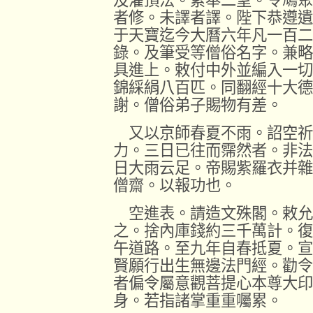
及灌頂法。累奉二聖。令鳩聚
者修。未譯者譯。陛下恭遵遺
于天寶迄今大曆六年凡一百二
錄。及筆受等僧俗名字。兼略
具進上。敕付中外並編入一切
錦綵絹八百匹。同翻經十大德
謝。僧俗弟子賜物有差。
又以京師春夏不雨。詔空祈
力。三日已往而霈然者。非法
日大雨云足。帝賜紫羅衣并雜
僧齋。以報功也。
空進表。請造文殊閣。敕允
之。捨內庫錢約三千萬計。復
午道路。至九年自春抵夏。宣
賢願行出生無邊法門經。勸令
者偏令屬意觀菩提心本尊大印
身。若指諸掌重重囑累。