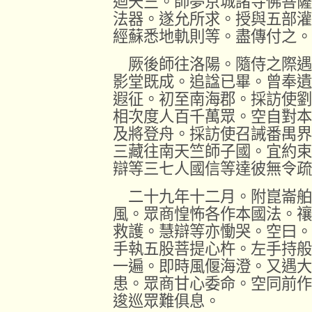
迴天竺。師夢京城諸寺佛菩薩
法器。遂允所求。授與五部灌
經蘇悉地軌則等。盡傳付之。
厥後師往洛陽。隨侍之際遇
影堂既成。追諡已畢。曾奉遺
遐征。初至南海郡。採訪使劉
相次度人百千萬眾。空自對本
及將登舟。採訪使召誡番禺界
三藏往南天竺師子國。宜約束
辯等三七人國信等達彼無令疏
二十九年十二月。附崑崙舶
風。眾商惶怖各作本國法。禳
救護。慧辯等亦慟哭。空曰。
手執五股菩提心杵。左手持般
一遍。即時風偃海澄。又遇大
患。眾商甘心委命。空同前作
逡巡眾難俱息。