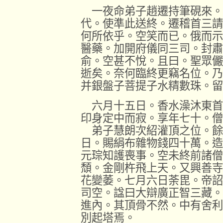
一夜命弟子趙遷持筆硯來。
代。使準此送終。遷稽首三請
何所依乎。空笑而已。俄而示
醫藥。加開府儀同三司。封肅
俞。空甚不悅。且曰。聖眾儼
逝矣。奈何臨終更竊名位。乃
并銀盤子菩提子水精數珠。留
六月十五日。香水澡沐東首
印身定中而寂。享年七十。僧
弟子慧朗次紹灌頂之位。餘
日。賜絹布雜物錢四十萬。造
元琮知護喪事。空未終前諸僧
頹。金剛杵飛上天。又興善寺
花變萎。七月六日荼毘。帝詔
司空。諡曰大辯廣正智三藏。
進內。其頂骨不然。中有舍利
別起塔焉。