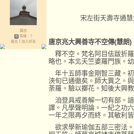
宋左街天壽寺通慧
圓志
等級：7
唐京兆大興善寺不空傳
(
慧朗
)
留言
｜
加入好友
釋不空。梵名阿目佉跋折羅
略也。本北天竺婆羅門族。幼
年十五師事金剛智三藏。初
浹旬已通徹矣。師大異之。與
荼羅。驗以擲花。知後大興教
洎登具戒善解一切有部。諳
譯。凡學聲明論。一紀之功六
一年之限再夕而終。其敏利皆
欲求學新瑜伽五部三密法。