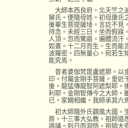
大師本西良府。北天竺之波
舅氏。便隨母姓。初母康氏
後畢生菩提薩埵。言訖不見
持念。未經三日。坐而假寐
人頂。忽而驚寤。遍體流汗
如晝。十二月而生。生而能
波羅密。四無量心。宛若生
能究焉。
昔者婆伽梵毘盧遮那。以金
印。付屬金剛手菩薩。垂近
後。龍猛傳龍智阿遮梨耶。
利耶。金剛智傳今之大師。
已。家嫡相繼。我師承其六
初大師隨外氏觀風大國。生
原。十三事大弘教。祖師道
諷誦。剋日而洞悟。祖師大