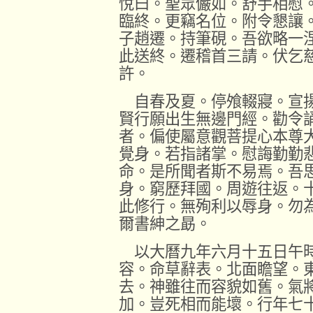
悅曰。聖眾儼如。舒手相慰
臨終。更竊名位。附令懇讓
子趙遷。持筆硯。吾欲略一
此送終。遷稽首三請。伏乞
許。
自春及夏。停飧輟寢。宣揚
賢行願出生無邊門經。勸令
者。偏使屬意觀菩提心本尊
覺身。若指諸掌。慰誨勤勤
命。是所聞者斯不易焉。吾
身。窮歷拜國。周遊往返。
此修行。無殉利以辱身。勿
爾書紳之勗。
以大曆九年六月十五日午時
容。命草辭表。北面瞻望。
去。神雖往而容貌如舊。氣
加。豈死相而能壞。行年七