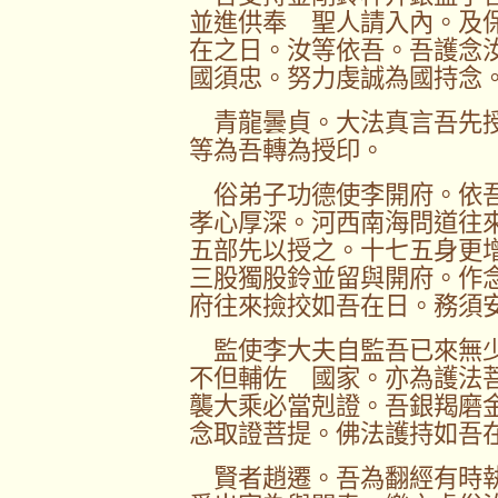
並進供奉 聖人請入內。及
在之日。汝等依吾。吾護念
國須忠。努力虔誠為國持念
青龍曇貞。大法真言吾先授
等為吾轉為授印。
俗弟子功德使李開府。依吾
孝心厚深。河西南海問道往
五部先以授之。十七五身更
三股獨股鈴並留與開府。作
府往來撿挍如吾在日。務須
監使李大夫自監吾已來無少
不但輔佐 國家。亦為護法
襲大乘必當剋證。吾銀羯磨
念取證菩提。佛法護持如吾
賢者趙遷。吾為翻經有時執