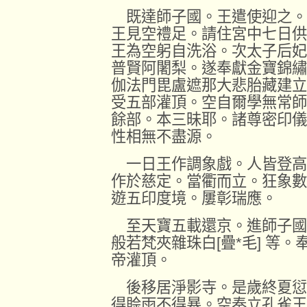
既達師子國。王遣使迎之。
王見空禮足。請住宮中七日供
王為空躬自洗浴。次太子后妃
普賢阿闍梨。遂奉獻金寶錦繡
伽法門毘盧遮那大悲胎藏建立
受五部灌頂。空自爾學無常師
餘部。本三昧耶。諸尊密印儀
性相無不盡源。
一日王作調象戲。人皆登高
作於慈定。當衢而立。狂象數
遊五印度境。屢彰瑞應。
至天寶五載還京。進師子國
般若梵夾雜珠白
[
疊
*
毛
]
等。
帝灌頂。
後移居淨影寺。是歲終夏愆
得賒雨不得暴。空奏立孔雀王