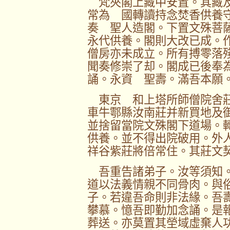
梵夾閣上藏中安置。其藏及
常為 國轉讀持念焚香供養
奏 聖人造閣。下置文殊菩
永代供養。閣則大改已成。
僧房亦未成立。所有搏零落
聞奏修崇了却。閣成已後奉
誦。永資 聖壽。滿吾本願
東京 和上塔所師僧院舍莊
車牛鄠縣汝南莊并新買地及
並捨留當院文殊閣下道場。
供養。並不得出院破用。外
祥谷紫莊將倍常住。其莊文
吾重告諸弟子。汝等須知。
道以法義情親不同骨肉。與
子。若違吾命則非法緣。吾
攀慕。憶吾即勤加念誦。是
葬送。亦莫置其塋域虛棄人