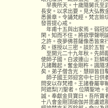
早喪所天。十歲隨舅氏至武
長安。以求出要。見大弘教
悉曇章。令誦梵經。梵言賒
發菩提心戒。
年甫十五與出家焉。弱冠從
閑。知而不住。將欲學聲明
之許。夜夢佛菩薩像悉皆來
矣。遂授以三密。談於五智
至開元二十九年秋。先師厭
使師子國。白波連山。巨鱗
凡諸難起。奮金剛杵。諷隨
矣。弟子僧含光．慧辯皆目
師子國王郊迎宮中七日供養
問安以存梵禮。王諸眷屬宰
阿遮梨
聖者。位隣聖地。
[7]
誠。奉獻金貝寶曰。吾所寶
十八會金剛頂瑜伽并毘盧遮