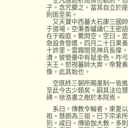
空凡應詔祈雨無他軌則。但
子。念咒擲之。當其自立於座
則雨至矣。
又天寶中西蕃大石康三國帥
于道場。空秉香罏誦仁王密語
在于殿庭。驚問空。空曰。毘
急設食發遣。四月二十日果奏
十許里。雲霧間見神兵長偉。
潰。彼營壘中有鼠金色。咋弓
天王。怒視蕃帥大奔。帝覽奏
像。此其始也。
空既終三朝所賜墨制一皆進
至此今古少類矣。嗣其法位慧
碑。徐浩書之樹於本院焉。
系曰。傳教令輪者。東夏以
祖。慧朗為三祖。已下宗承所
別。咸曰。傳瑜伽大教。多則