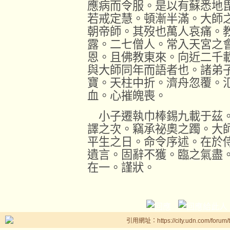
應病而令服。是以有蘇悉地
若戒定慧。頓漸半滿。大師
朝帝師。其歿也萬人哀痛。
露。二七僧人。常入天宮之
恩。且佛教東來。向近二千
與大師同年而語者也。諸弟
寶。天柱中折。濟舟忽覆。
血。心摧魄喪。
小子遷執巾棒錫九載于茲。
譯之次。竊承祕奧之躅。大
平生之日。命令序述。在於
遺言。固辭不獲。臨之氣盡
在一。謹狀。
引用網址：https://city.udn.com/forum