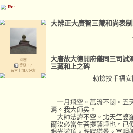
Re:
大辨正大廣智三藏和尚表制
大唐故大德開府儀同三司試
圓志
三藏和上之碑
等級：7
留言
｜
加入好友
勅撿挍千福安
一月飛空。萬流不閟。五天
焉。我大師矣。
大師法諱不空。北天竺婆羅
爾汝必當生菩提薩埵也。已
眼光灌頂。既寐猶覺。室明