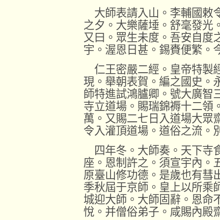
大師表請入山。李輔國敕令
之夕。大樂薩埵。舒毫發光
又曰。眾生未度。吾安自度
宇。渥恩日甚。錫賚便繁。
仁王密嚴二經。皇帝特製經
現。舉朝表賀。編之國史。
師特進試鴻臚卿。號大廣智
寺立道場。賜瑞錦褥十二領
萬。又賜二七日入道場大眾
令入灌頂道場。道俗之流。
四年冬。大師奏。天下寺食
座。恩制許之。須宣宇內。
原臺山修功德。是歲也有彗
季秋屆于京師。皇上以所乘
城迎大師。大師固辭。恩命
悅。并僧俗弟子。咸賜內殿