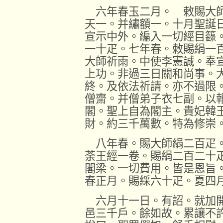
六年春玉二月。 敕賜大師
天一。并繡額一。十月聖誕
宣示中外。編入一切經目籙
一十疋。七年春。敕賜絹一
大師祈雨。中使李憲誠。奉
上功。非過三日關和尚事。
終。及依法祈請。亦不過限
僧齋。并僧弟子衣七副。以
閣。聖上自為閣主。貴妃韓
財。約三千萬數。特為修崇
八年春。賜大師絹二百疋。
荼王經一卷。賜絹二百二十
閣梁。一切費用。皆是恩旨
春正月。賜綵六十疋。夏四
六月十一日。有詔。就加開
邑三千戶。餘如故。累讓不