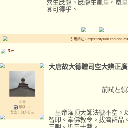
嘉生應龍。應龍生鳳皇。凰皇
其可得乎。
引用網址：https://city.udn.com/forum
Re:
大唐故大德贈司空大辨正廣
前試左領
圓志
等級：7
皇帝灌頂大師法號不空。以
留言
｜
加入好友
智印。奉佛教令。拔濟群品
三朝。近三十載。