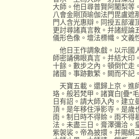
大師。他日尋普賢阿闍梨等
八會金剛頂瑜伽法門毘盧遮
門人含光惠辯。同授五部灌
更討尋諸真言教。并諸經論
儀形色像。壇法標幟。文義
他日王作調象戲。以示國人
師密誦佛眼真言。并結大印
十餘。數步之內。頓倒忙走
諸國。事跡數繁。闕而不記
天寶五載。還歸上京。進師
珞。般若梵甲。諸寶白
[
疊
*
日有詔。請大師入內。建立
頂。是年移住淨影寺。是歲
雨。制日時不得賒。雨不得
法。未盡三日。膏澤彌洽。
紫袈裟。帝為披擐。并賜絹