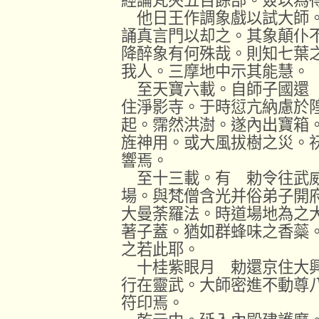
經論梵夾五百餘部。僉以為
他日王作調象戲以試大師。
誦真言門以却之。其象顛仆
降醉象有何殊哉。則知七葉
我人。三摩地中示其能慧。
至天寶六載。自師子國還 
住淨影寺。于時愆亢納慮於
起。霈然洪澍。遂內出寶箱
旌神用。或大風拔樹之災。
響焉。
至十三載。有 勅令往武威
場。與梵僧含光并俗弟子開
大曼荼羅法。時道場地為之
著子蓋。猶如群蜂味之香蘂
之若此耶。
十桂紫眼月 勅還京住大興
行在靈武。大師密進不動尊
符印焉。