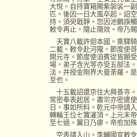
大悅。自持寶箱賜紫袈裟一副
匹。後因一日大風卒起。詔空
持。須臾戢靜。忽因池鵝誤觸
敕令再止。隨止隨效。帝乃賜
天寶八載許迴本國。乘驛騎
二載。敕令赴河隴。節度使哥
開元寺。節度使洎賓從皆願受
場。弟子含光等亦受五部法。
法。并授金剛界大曼荼羅。是
至也。
十五載詔還京住大興善寺。
常密奉表起居。肅宗亦密遣使
日。事如所料。乾元中帝請入
轉輪王位七寶灌頂。上元末帝
至七過。翼日乃瘳。帝愈加殊
空表請入山。李輔國宣敕令