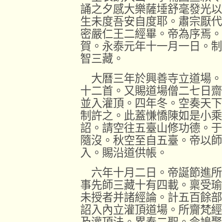
誦之夕感大樂薩埵舒毫發光以
生未度吾安自度耶。肅宗厭代
密嚴仁王二經畢。帝為序焉。
賀。永泰元年十一月一日。制
智三藏。
大曆三年於興善寺立道場。
十二首。又賜道場僧二七日齋
並入灌頂。四年冬。空奏天下
制許之。此蓋慊憍陳如是小乘
詔。請空往五臺山修功德。于
隨沒。秋空至自五臺。帝以師
入。賜沿道供帳。
六年十月二日。帝誕節進所
事先師三藏十有四載。稟受瑜
未授者并諸經論。計五百餘部
詔入內立灌頂道場。所齎梵經