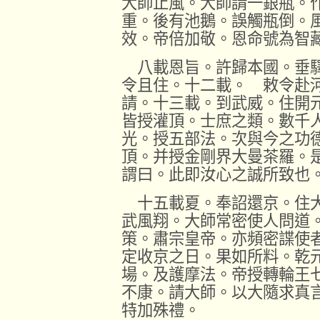
大師止風。大師請一銀瓶。
重。後有池鵝。誤觸瓶倒。
效。帝倍加敬。恩命號為智
八載恩旨。許歸本國。垂驛
令且住。十二載。 敕令赴
請。十三載。到武威。住開
皆授灌頂。士庶之類。數千
光。授五部法。次與今之功
頂。并授金剛界大曼茶羅。
謂曰。此即汝心之誠所致也
十五載夏。奉詔還京。住大
武風翔。大師常密使人問道
策。肅宗皇帝。亦頻密諜使
定收京之日。果如所料。乾
場。及護摩法。帝授轉輪王
不康。請大師。以大隨求真
特加殊禮。