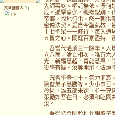
先師壽終。栖託無依。憑何
文章推薦人
(1)
危。遍學瑜伽。親禮聖跡。
金氏
帝鄉。福地行化。然一朝供
密傳法契。爰自今聖弘教。
十七聖眾一一修行。每入道
五智之心。闕庭百寮盡持三
吾當代灌頂三十餘年。入壇
立八箇。淪亡相次。唯有六
光．新羅慧超．青龍慧果．
後學有疑。汝等開示。法燈
況吾年登七十。氣力漸衰。
院僧弟子慧勝等。少小事吾
矝憐。雖五部未霑。並一尊
策勵如吾在日。必須和睦同
汝。
吾受持金剛鈴杵并銀盤子菩