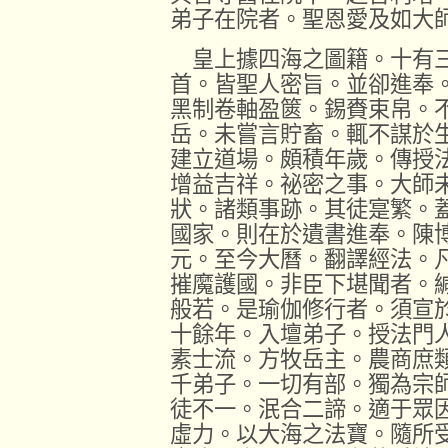
弟子在院者。聖恩愛及如大
皇上據四海之圖籍。十有三
首。皆聖人密旨。並卻進奉
黑制卷軸盈篋。錫賚束帛。
岳。未嘗言貯畜。輒不謀於
建立道場。頗積年歲。傳授
增益吉祥。祕密之事。大師
狀。諸類事跡。其徒寔繁。
國家。則在於遺書進奉。陳
元。至今大曆。翻譯經法。
摧魔護國。非臣下堪聞者。
般若。是瑜伽修行者。須宣
十餘年。入壇弟子。授法門
素士流。方牧岳主。農商庶
千弟子。一切有部。獨為宗
徒不一。泯合二諦。適于眾
虛力。以大海之法寶。隨所