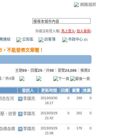
網路城邦
你還沒有登入喔(
馬上登入
/
加入會員
)
薦連結
公告區
訪客簿
市政中心
(0)
主題
69
、回覆
29
／共
98
｜瀏覽
24,086
｜推薦
3
頁／共4頁
發起人
更新時間
回應
瀏覽
推薦
同志在河
李國亮
2013/03/30
0
299
0
16:17
鎮壓、迫害
李國亮
2013/03/29
0
202
0
21:42
血債血償
李國亮
2013/03/29
0
179
0
21:08