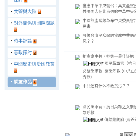
響應中革中央號召：真共產黨
‧
共營與大陸
共鳴同志在北京張貼中革中央
中國無產階級革命中央委員會
‧
對外關係與國際問題
民書
哪位台湾民众愿跟贪腐中共喝
‧
時事評論
风？？
‧
憲政探討
拒贪腐中共，拒统一最佳证据
國民黨軍官（抗日
‧
中國歷史與愛國教育
女緊急求救 -緊急呼救
(中共
秀振)
‧
網友作品
中共还有什么不敢贪污？？
國民黨軍官、抗日英雄之女緊急
急呼救
傳給總統府
(關爺
第