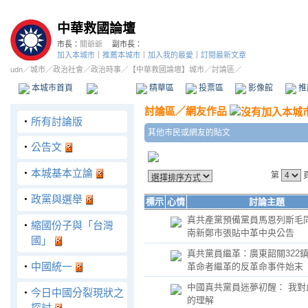
中華救國論壇
市長：
關爺爺
副市長：
加入本城市
｜
推薦本城市
｜
加入我的最愛
｜
訂閱最新文章
udn
／
城市
／
政治社會
／
政治時事
／
【中華救國論壇】城市
／討論區／
本城市首頁
討論區
精華區
投票區
影像館
推
討論區
／
網友作品
‧
所有討論版
其他市民或網友的貼文
‧
公告文
‧
本城基本立論
第
‧
政黨與選舉
標示
心情
討論主題
真共產黨預備黨員馬恩列斯毛
‧
縮國份子與「台灣
南新鄭市張貼中革中央公告
國」
真共黨員繼革：廣東韶關322
‧
中國統一
革命者繼革的反革命事件始末
中國真共黨員迷夢初醒： 我對
‧
今日中國分裂現狀之
的理解
探討