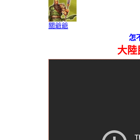
關爺爺
怎
大陸