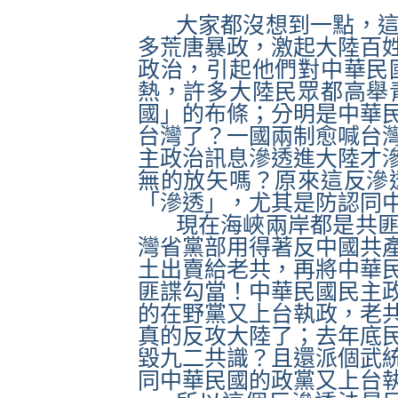
大家都沒想到一點，
多荒唐暴政，激起大陸百
政治，引起他們對中華民
熱，許多大陸民眾都高舉
國」的布條；分明是中華
台灣了？一國兩制愈喊台
主政治訊息滲透進大陸才
無的放矢嗎？原來這反滲
「滲透」，尤其是防認同
現在海峽兩岸都是共
灣省黨部用得著反中國共
土出賣給老共，再將中華
匪諜勾當！中華民國民主
的在野黨又上台執政，老
真的反攻大陸了；去年底
毀九二共識？且還派個武
同中華民國的政黨又上台