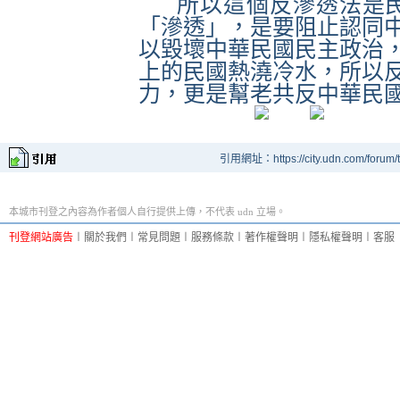
所以這個反滲透法是
「滲透」，是要阻止認同
以毀壞中華民國民主政治
上的民國熱澆冷水，所以
力，更是幫老共反中華民
引用網址：https://city.udn.com/forum
本城市刊登之內容為作者個人自行提供上傳，不代表 udn 立場。
刊登網站廣告
︱
關於我們
︱
常見問題
︱
服務條款
︱
著作權聲明
︱
隱私權聲明
︱
客服