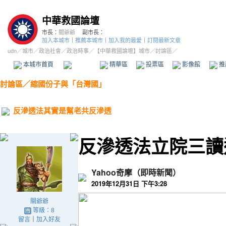
中華救國論壇
市長：
關爺爺
副市長：
加入本城市
｜
推薦本城市
｜
加入我的最愛
｜
訂閱最新文章
udn
／
城市
／
政治社會
／
政治時事
／
【中華救國論壇】城市
／討論區／
本城市首頁
討論區
精華區
投票區
影像館
推
討論區
／
縮國份子與「台灣國」
反滲透法其實是幫老共反滲透
反滲透法立院三讀
Yahoo奇摩（即時新聞）
2019年12月31日 下午3:28
關爺爺
等級：8
留言
｜
加入好友