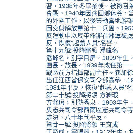
習，1938年冬畢業後，被徵
會戰。1940年因病回鄉休養，
的外圍工作，以後策動當地游
圖交與解放軍第十二兵團。195
反運動中以反革命罪在湘潭被處
反，恢復“起義人員”名譽。
第十九號:投降將領 潘峰名
潘峰名，別字目屏，1899年
團長、旅長。1939年改任第
戰區前方指揮部副主任。參加徐州
出任江西省保安司令部高參，19
1981年平反，恢復“起義人員
第二十號:投降將領 方滌瑕
方滌瑕，別號秀泉，1903年
央憲兵司令部西南區憲兵司令等職
處決。八十年代平反。
第廿一號:投降將領 王育成
王育成，字鳴琴，1912年生，