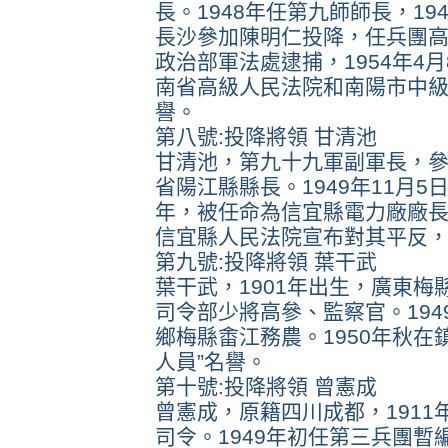
長。1948年任第九師師長，1
長沙參加陳明仁投降，任兵團高
政治部軍法處逮捕，1954年4
南省高級人民法院和南陽市中級
譽。
第八號:投降將領 甘清池
甘清池，第九十九軍副軍長，參
省陽江縣縣長。1949年11月
年，被任命為信宜縣電力廠廠長。1
信宜縣人民法院宣布對其平反，
第九號:投降將領 葉干武
葉干武，1901年出生，廣東梅
司令部少將高參、監察官。19
鄉梅縣畬江務農。1950年秋在
人員”名譽。
第十號:投降將領 曾憲成
曾憲成，原籍四川成都，1911
司令。1949年初任第三兵團暫