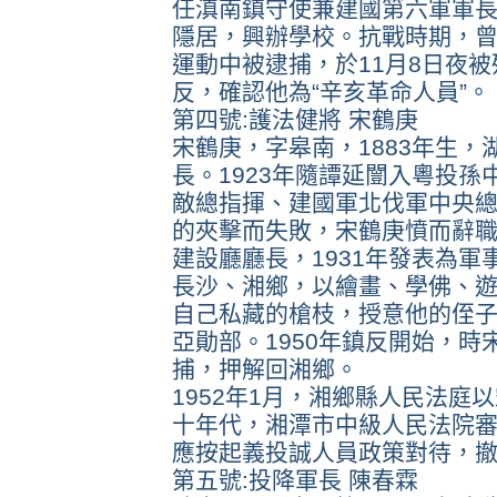
任滇南鎮守使兼建國第六軍軍長
隱居，興辦學校。抗戰時期，曾
運動中被逮捕，於11月8日夜被
反，確認他為“辛亥革命人員”。
第四號:護法健將 宋鶴庚
宋鶴庚，字皋南，1883年生，
長。1923年隨譚延闓入粵投
敵總指揮、建國軍北伐軍中央總
的夾擊而失敗，宋鶴庚憤而辭職
建設廳廳長，1931年發表為
長沙、湘鄉，以繪畫、學佛、遊山
自己私藏的槍枝，授意他的侄
亞勛部。1950年鎮反開始，
捕，押解回湘鄉。
1952年1月，湘鄉縣人民法庭
十年代，湘潭市中級人民法院審
應按起義投誠人員政策對待，
第五號:投降軍長 陳春霖