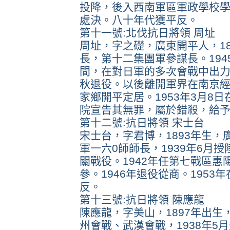
投降，後入西南軍區軍政學校學
處決。八十年代獲平反。
第十一號:北伐抗日將領 周址
周址，字之礎，廣東開平人，18
長，第十二集團軍參謀長。19
間，在對日軍的多次會戰中出力
秋退役。以後離開軍界在南京經
家鄉開平定居。1953年3月8
院宣告其無罪，屬於錯殺，給
第十二號:抗日將領 宋士台
宋士台，字君博，1893年生
軍一六0師師長，1939年6
關戰役。1942年任第七戰區惠
參。1946年退役從商。1953
反。
第十三號:抗日將領 陳應龍
陳應龍，字美山，1897年出
州會戰、武漢會戰，1938年