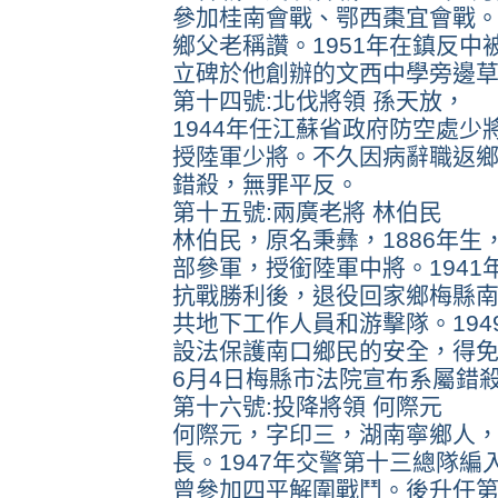
參加桂南會戰、鄂西棗宜會戰。
鄉父老稱讚。1951年在鎮反
立碑於他創辦的文西中學旁邊
第十四號:北伐將領 孫天放，
1944年任江蘇省政府防空處少
授陸軍少將。不久因病辭職返鄉
錯殺，無罪平反。
第十五號:兩廣老將 林伯民
林伯民，原名秉彝，1886年生
部參軍，授銜陸軍中將。1941
抗戰勝利後，退役回家鄉梅縣
共地下工作人員和游擊隊。19
設法保護南口鄉民的安全，得免敗
6月4日梅縣市法院宣布系屬錯
第十六號:投降將領 何際元
何際元，字印三，湖南寧鄉人，1
長。1947年交警第十三總隊
曾參加四平解圍戰鬥。後升任第