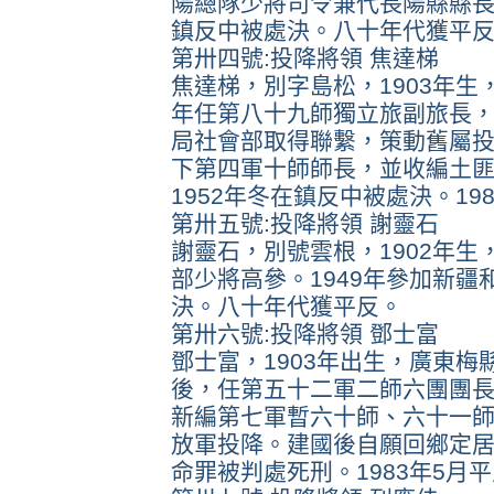
陽總隊少將司令兼代長陽縣縣長，
鎮反中被處決。八十年代獲平
第卅四號:投降將領 焦達梯
焦達梯，別字島松，1903年生
年任第八十九師獨立旅副旅長，
局社會部取得聯繫，策動舊屬
下第四軍十師師長，並收編土匪
1952年冬在鎮反中被處決。19
第卅五號:投降將領 謝靈石
謝靈石，別號雲根，1902年
部少將高參。1949年參加新疆
決。八十年代獲平反。
第卅六號:投降將領 鄧士富
鄧士富，1903年出生，廣東
後，任第五十二軍二師六團團長
新編第七軍暫六十師、六十一師師
放軍投降。建國後自願回鄉定居
命罪被判處死刑。1983年5月