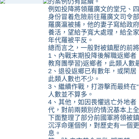
的案例仍有延續。
例如投降將領羅廣文的堂兄、四
身份冒着危險前往羅廣文司令部
羅廣瀛被捕，他的妻子寫給政
養活，望給予寬大處理，給全
年代羅被平反。
總而言之，一般對被鎮壓的前將
1、內戰末期投降後解職返鄉者
教育團學習)返鄉者，此類人數
2、退役返鄉已有數年，或閑居
此類人數也不少。
3、繼續作戰，打游擊而最終在
人數並不算多。
4、其他，如因畏懼逃亡外地者
代，對前兩類別的情況基本上
下面整理了部分前國軍將領被
沉浮命運個例，對歷史有一個
息。