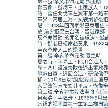
第一號:辛亥革命元勛 鄧玉麟
鄧玉麟，號炳三，土家族人，18
時，曾任北伐軍左翼軍第一路軍
軍界，寓居上海。抗戰爆發後
陽，1943年回到家鄉巴東居
放”前夕拒絕去台灣，留駐家鄉。
反革命暴動”的罪名被處決。據
時，鄧老已經命赴黃泉。198
辛亥革命人士的榮譽。
第二號:辛亥革命元勛 夏之時
夏之時，字亮工，四川合江人，1
令。四川護法失敗後退出軍政界，
躲避日軍，返回合江，研究佛學
捕，10月6日以“組織策劃土匪暴
人民法院宣布給其平反，恢復
第三號:辛亥討袁護法老將 何海
何海清，字鏡寰，1875年5月
蔡鍔的護國軍第一軍第二梯團第