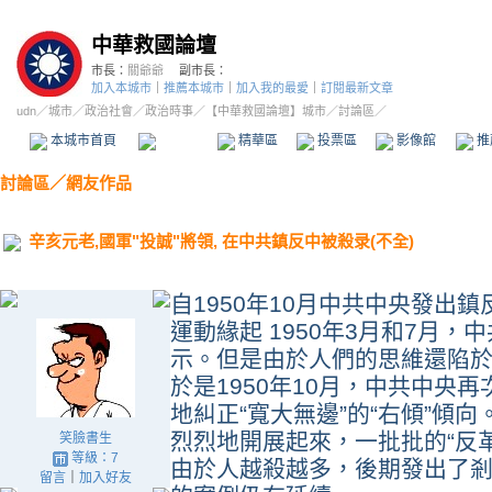
中華救國論壇
市長：
關爺爺
副市長：
加入本城市
｜
推薦本城市
｜
加入我的最愛
｜
訂閱最新文章
udn
／
城市
／
政治社會
／
政治時事
／
【中華救國論壇】城市
／討論區／
本城市首頁
討論區
精華區
投票區
影像館
推
討論區
／
網友作品
辛亥元老,國軍"投誠"將領, 在中共鎮反中被殺录(不全)
自1950年10月中共中央發出
運動緣起 1950年3月和7月
示。但是由於人們的思維還陷
於是1950年10月，中共中央
地糾正“寬大無邊”的“右傾”傾
烈烈地開展起來，一批批的“反
笑臉書生
等級：7
由於人越殺越多，後期發出了剎
留言
｜
加入好友