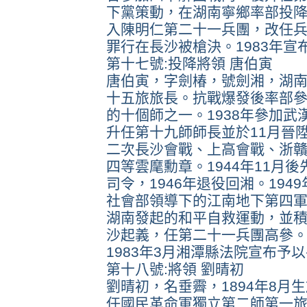
下黨策動，在湖南寧鄉率部投
入陳明仁第二十一兵團，改任兵團
罪行在長沙被槍決。1983年宣
第十七號:投降將領 唐伯寅
唐伯寅，字劍椿，號劍湘，湖南湘
十五旅旅長。抗戰爆發後率部
的十個師之一。1938年參加武
升任第十九師師長並於11月晉
二次長沙會戰、上高會戰、浙
四等雲麾勳章。1944年11
司令，1946年退役回湘。19
社會部領導下的江南地下第四軍
湖南發起的和平自救運動，並積
沙起義，任第二十一兵團高參。1
1983年3月湘潭縣法院宣布予
第十八號:將領 劉晴初
劉晴初，名垂霽，1894年8月
任國民革命軍獨立第二師第一旅