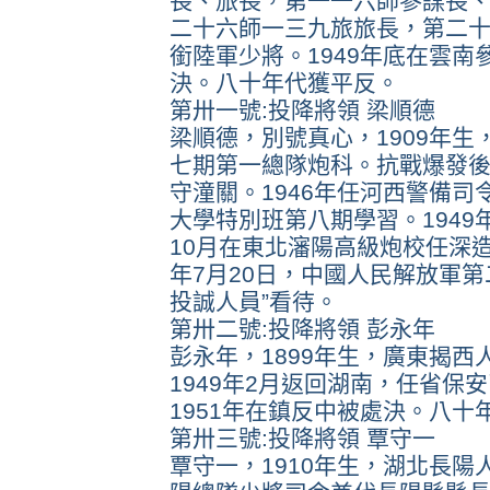
長、旅長，第一一六師參謀長、
二十六師一三九旅旅長，第二十
銜陸軍少將。1949年底在雲南
決。八十年代獲平反。
第卅一號:投降將領 梁順德
梁順德，別號真心，1909年生
七期第一總隊炮科。抗戰爆發後
守潼關。1946年任河西警備司
大學特別班第八期學習。1949
10月在東北瀋陽高級炮校任深造
年7月20日，中國人民解放軍
投誠人員”看待。
第卅二號:投降將領 彭永年
彭永年，1899年生，廣東揭西
1949年2月返回湖南，任省保
1951年在鎮反中被處決。八十
第卅三號:投降將領 覃守一
覃守一，1910年生，湖北長陽