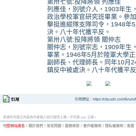
第卅七號:投降將領 列應佳
列應佳，別號介人，1903年
政治學校軍官研究班畢業。參
擊挺進縱隊支隊司令，1948年
決。八十年代獲平反。
第卅八號:投降將領 關仲志
關仲志，別號宗志，1909年
畢業。1946年5月於陸軍大學
副師長、代理師長。同年10月2
鎮反中被處決。八十年代獲平
引用網址：https://city.udn.com/forum
本城市刊登之內容為作者個人自行提供上傳，不代表 udn 立場。
刊登網站廣告
︱
關於我們
︱
常見問題
︱
服務條款
︱
著作權聲明
︱
隱私權聲明
︱
客服