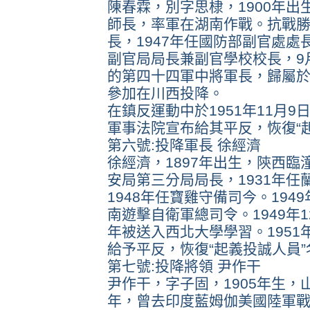
陳春霖，別字思棣，1900年出
師長，率軍在湖南作戰。抗戰
長，1947年任國防部副官處處
副官局局長兼副官學校校長，9月
的第四十四軍中將軍長，歸屬於
參加在川西投降。
在鎮反運動中於1951年11月9
軍事法院宣布給其平反，恢復“
第六號:投降軍長 徐經濟
徐經濟，1897年出生，陝西臨
安局第三分局局長，1931年任
1948年任寶雞守備司今。19
南遊擊自衛軍總司令。1949年1
年被送入西北大學學習。1951
給予平反，恢復“起義投誠人員”
第七號:投降將領 尹作干
尹作干，字子固，1905年生，山
年，曾去印度藍姆伽美國陸軍戰