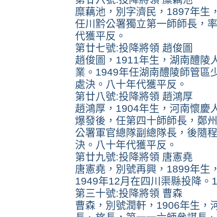
糜藕池，別字濟民，1897年生
任川黔公署獨立第一師師長，率
代獲平反。
第廿七號:投降將領 趙俊圖
趙俊圖，1911年生，湖南醴陵
業。1949年任湖南醴陵師管區
處決。八十年代獲平反。
第廿八號:投降將領 趙鴻厚
趙鴻厚，1904年生，河南懷
爆發後，任第四十師師長，鄭州
公署軍官總隊副總隊長，後隨程潛
決。八十年代獲平反。
第廿九號:投降將領 唐憲堯
唐憲堯，別號再興，1899年
1949年12月在四川渠縣投降
第三十號:投降將領 曹森
曹森，別號潤軒，1906年生