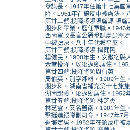
參謀長。1947年任第十七集團
降。1951年在鎮反中被處決。
第廿二號:投降將領項麗源 項麗
期步科畢業，歷任軍職。1946
西南軍政長官公署參謀處少將處
中被處決。八十年代獲平反。
第廿三號:投降將領 楊健民
楊健民，1900年生，安徽宿縣
金堂投降，以後返鄉居住。19
第廿四號:投降將領周伯英
周伯英，別字湘雄，1909年生
期步科。湖南省補充第十七旅旅長
湖南起義，後返鄉居住。195
第廿五號:投降將領 林芝雲
林芝雲，又名蓋南，1901年
擊挺進縱隊副司令。1947年7
返鄉定居。1952年在鎮反中被
第廿六號:投降將領 糜藕池