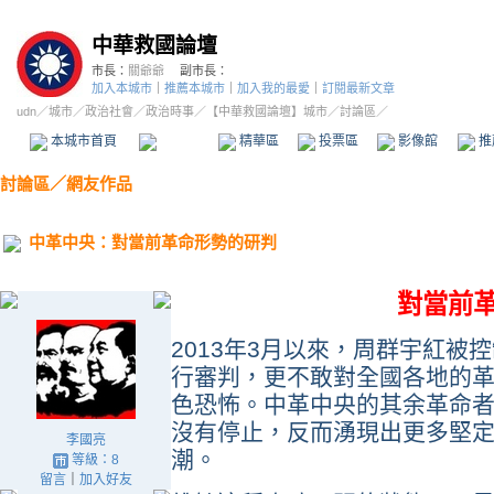
中華救國論壇
市長：
關爺爺
副市長：
加入本城市
｜
推薦本城市
｜
加入我的最愛
｜
訂閱最新文章
udn
／
城市
／
政治社會
／
政治時事
／
【中華救國論壇】城市
／討論區／
本城市首頁
討論區
精華區
投票區
影像館
推
討論區
／
網友作品
中革中央：對當前革命形勢的研判
對當前
2013年3月以來，周群宇紅
行審判，更不敢對全國各地的
色恐怖。中革中央的其余革命
沒有停止，反而湧現出更多堅定
李國亮
潮。
等級：8
留言
｜
加入好友