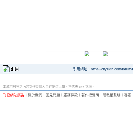
引用網址：https://city.udn.com/forum
本城市刊登之內容為作者個人自行提供上傳，不代表 udn 立場。
刊登網站廣告
︱
關於我們
︱
常見問題
︱
服務條款
︱
著作權聲明
︱
隱私權聲明
︱
客服