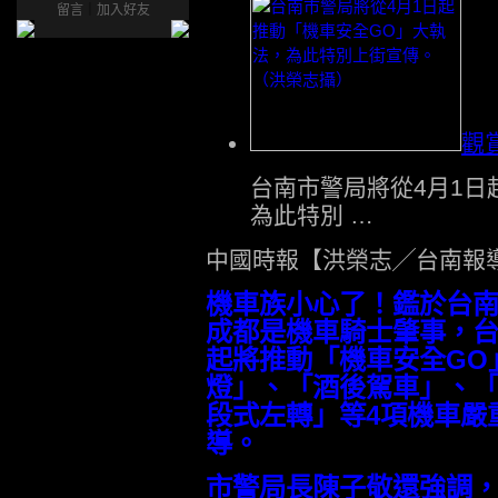
留言
｜
加入好友
觀
台南市警局將從4月1日
為此特別 …
中國時報【洪榮志╱台南報
機車族小心了！鑑於台南
成都是機車騎士肇事，台
起將推動「機車安全GO
燈」、「酒後駕車」、
段式左轉」等4項機車嚴
導。
市警局長陳子敬還強調