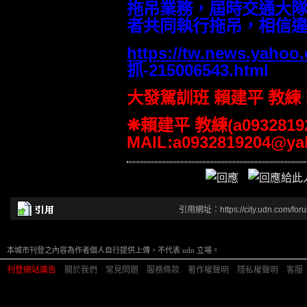
拖吊業務，屆時交通大
者共同執行拖吊，相信
https://tw.news.yahoo
抓-215006543.html
大發駕訓班 賴建平 教練
❋賴建平 教練(a09328192
MAIL:a0932819204@ya
引用網址：https://city.udn.com/for
本城市刊登之內容為作者個人自行提供上傳，不代表 udn 立場。
刊登網站廣告
︱
關於我們
︱
常見問題
︱
服務條款
︱
著作權聲明
︱
隱私權聲明
︱
客服