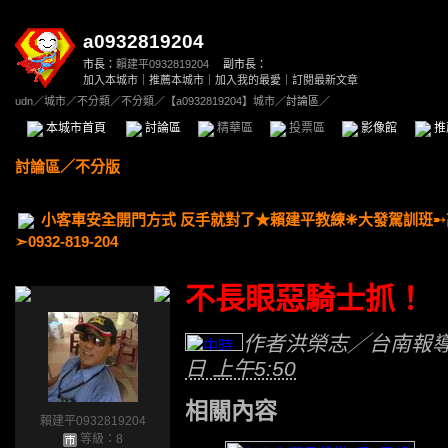
a0932819204
市長：
賴建平0932819204
副市長：
加入本城市
｜
推薦本城市
｜
加入我的最愛
｜
訂閱最新文章
udn
／
城市
／
不分類
／
不分類
／
【a0932819204】城市
／討論區／
本城市首頁
討論區
精華區
投票區
影像館
推
討論區
／
不分版
小客車安全開門方式 反手就對了★賴建平教練❈大發駕訓班
➣0932-819-204
不長眼惡騎士抓！
作者
洪榮志╱台南報
日 上午5:50
相關內容
賴建平0932819204
等級：8