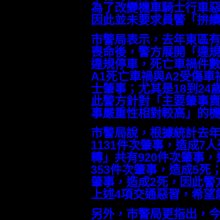
為了改變機車騎士行車
因此並未要求員警「拚
市警局表示，去年東區有
喪命後，警方展開「違
違規停車，死亡車禍件數
A1死亡車禍與A2受傷
士肇事；尤其是18到2
此警方針對「主要肇事
事嚴重性相對較高」的
市警局說，根據統計去
1131件次肇事，造成7
轉」共有920件次肇事
353件次肇事，造成5死
肇事，造成2死，因此警
上述4項交通惡習，希望
另外，市警局更指出，今