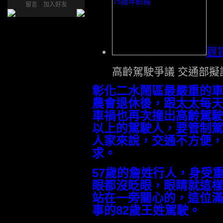
留言
｜
加入好友
觀
高齡駕駛爭議 交通部擬
彰化二水鬧區最嚴重的車
農會退休後，跟太太每
車禍也再次撞出高齡駕駛
以上的駕駛人，要管制
人家來說，交通不方便
求。
57歲的詹姓行人，身受
眼都沒眨眼，眼睛就這
站在一旁關心的，這位
事的82歲王姓駕駛。