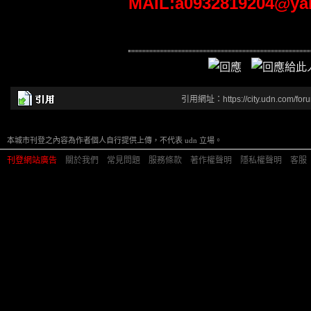
MAIL:a0932819204@ya
引用網址：https://city.udn.com/for
本城市刊登之內容為作者個人自行提供上傳，不代表 udn 立場。
刊登網站廣告
︱
關於我們
︱
常見問題
︱
服務條款
︱
著作權聲明
︱
隱私權聲明
︱
客服