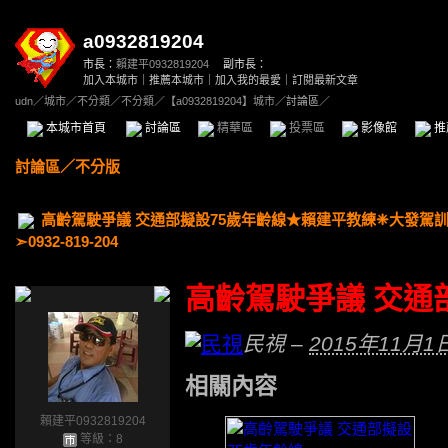
a0932819204
市長：
賴建平0932819204
副市長：
加入本城市
｜
推薦本城市
｜
加入我的最愛
｜
訂閱最新文章
udn
／
城市
／
不分類
／
不分類
／
【a0932819204】城市
／討論區／
本城市首頁
討論區
精華區
投票區
影像館
推
討論區
／
不分版
高齡駕駛爭議 交通部擬設75歲年齡線★賴建平教練❈大發駕
➣0932-819-204
高齡駕駛爭議 交通
民視
–
2015年11月1
相關內容
賴建平0932819204
等級：8