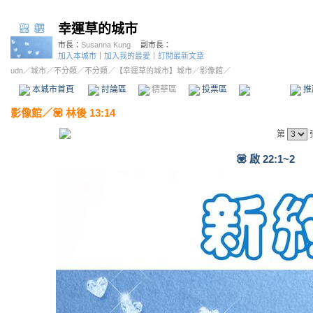
幸運草的城市
市長：
Susanna Kung
副市長：
加入本城市
｜
加入我的最愛
｜
訂閱最新文章
udn
／
城市
／
不分類
／
不分類
／
【幸運草的城市】城市
／影像館／
本城市首頁
討論區
精華區
投票區
影像館
推
影像館
／
💟 林後 13:14
第
💟 啟 22:1~2