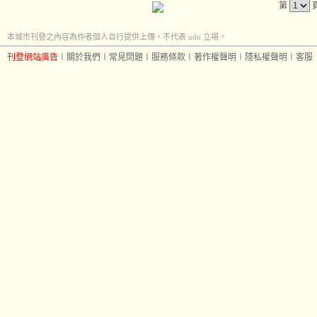
第
本城市刊登之內容為作者個人自行提供上傳，不代表 udn 立場。
刊登網站廣告
︱
關於我們
︱
常見問題
︱
服務條款
︱
著作權聲明
︱
隱私權聲明
︱
客服