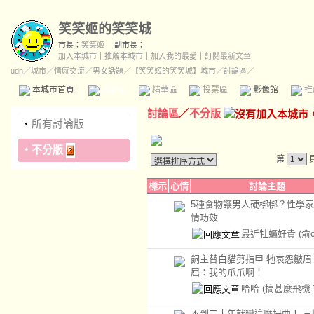
笑笑姬的笑笑城
市長：
笑笑姬
副市長：
加入本城市
｜
推薦本城市
｜
加入我的最愛
｜
訂閱最新文章
udn
／
城市
／
情感交流
／
男女話題
／
【笑笑姬的笑笑城】城市
／討論區／
本城市首頁
討論區
精華區
投票區
影像館
推
討論區
／
不分版
‧
所有討論版
‧
不分版
第
標示
心情
討論主題
5種食物讓男人硬梆梆？性學
情功效
最近牡蠣好貴
(俞c
飼主替白貓剪指甲 牠哀怨皺眉
屈：我的爪爪啊！
哈哈
(搞甚麼飛機
不到二十年就變這麼扭曲！ 三