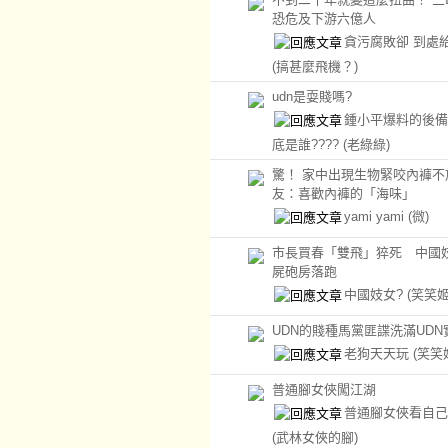
恐危及下游六億人
貪污腐敗卻 到處
(搞甚麼飛機？)
udn是耍賤嗎?
鍾小平爆料的後備
底是誰????
(老綠綠)
驚！ 家中出現生物緊咬內褲不
友：喜歡內褲的「海味」
yami yami
(微)
市長買春「雙飛」猝死 中國
屍砲房落跑
中國妓女?
(笑笑姬
UDN的賤種馬黨匪諜洗滿UDN
老狗天天玩
(笑笑
普通腳女俠闖江湖
普通腳女俠看自己
(武林女俠的腳)