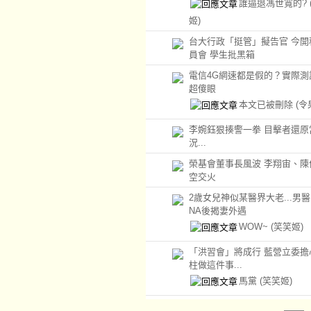
誰逼退馮世寬的?
姬)
台大行政「挺管」擬告官 今開
員會 學生批黑箱
電信4G網速都是假的？實際測
超傻眼
本文已被刪除
(令
李婉鈺狠揍警一拳 目擊者還原
況...
榮基會董事長風波 李翔宙、陳
空交火
2歲女兒神似某醫界大老...男
NA後揭妻外遇
WOW~
(笑笑姬)
「洪習會」將成行 藍營立委擔
柱做這件事...
馬黨
(笑笑姬)