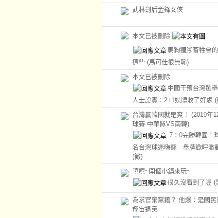
武林劍后金鋒女俠
本文已被刪除
馬狗獨腳畜牲會的
這些
(馬可仕很無恥)
本文已被刪除
中國干預台灣選舉
人士證實：2+1媒體收了好處
(
台灣贏韓國就是爽！ (2019年1
球賽 中華隊VS南韓)
7：0完勝韓國！
名台灣球迷嗨翻 舉牌歡呼激
(微)
嘻嘻~開個小鎮來玩~
很久沒看到了喔
為求官棄黨籍？ 他爆：是國民
翔宙退黨...