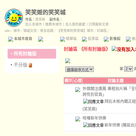
笑笑姬的笑笑城
市長：
笑笑姬
副市長：
加入本城市
｜
推薦本城市
｜
加入我的最愛
｜
訂閱最新文章
udn
／
城市
／
情感交流
／
男女話題
／
【笑笑姬的笑笑城】城市
／討論區／
本城市首頁
討論區
精華區
投票區
影像館
推
討論區
（
所有討論版
）
‧
所有討論版
‧
不分版
第
標示
心情
討論主題
外媒關注唐鳳 專程拍片稱「全
跨性別官員」
拜託木栓內閣正經
(笑笑姬)
哈囉新年快樂
新年快樂
(獨孤台)