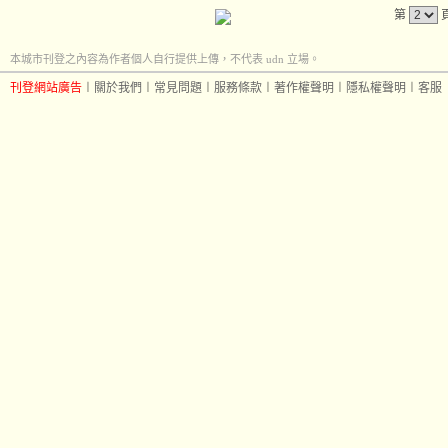
第
本城市刊登之內容為作者個人自行提供上傳，不代表 udn 立場。
刊登網站廣告
︱
關於我們
︱
常見問題
︱
服務條款
︱
著作權聲明
︱
隱私權聲明
︱
客服