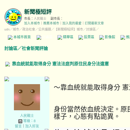
新聞極短評
市長：
人民戰士
副市長：
加入本城市
｜
推薦本城市
｜
加入我的最愛
｜
訂閱最新文章
udn
／
城市
／
政治社會
／
公共議題
／
【新聞極短評】城市
／討論區／
本城市首頁
討論區
精華區
投票區
影像館
推
討論區
／
社會新聞評論
靠血統就能取得身分 憲法法庭判原住民身分法違憲
～靠血統就能取得身分 
身份當然依血統決定。原
樣子，心態有點詭異。
人民戰士
等級：8
留言
｜
加入好友