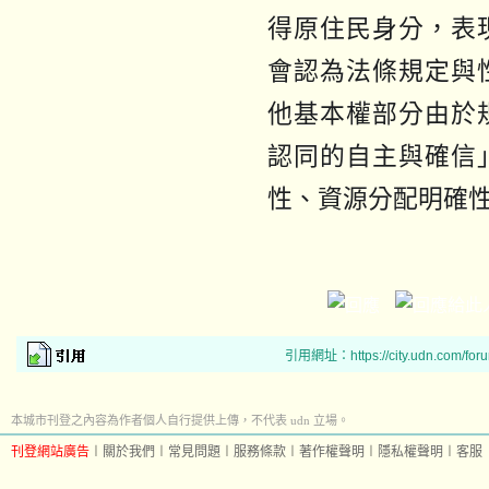
得原住民身分，表
會認為法條規定與
他基本權部分由於
認同的自主與確信
性、資源分配明確
引用網址：https://city.udn.com/for
本城市刊登之內容為作者個人自行提供上傳，不代表 udn 立場。
刊登網站廣告
︱
關於我們
︱
常見問題
︱
服務條款
︱
著作權聲明
︱
隱私權聲明
︱
客服