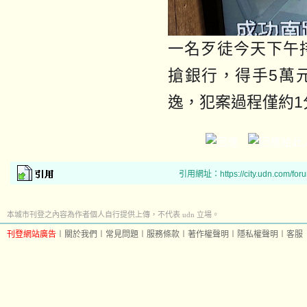
一名歹徒今天下午
搶銀行，得手5萬
逸，犯案過程僅約1
引用網址：https://city.udn.com/for
本城市刊登之內容為作者個人自行提供上傳，不代表 udn 立場。
刊登網站廣告
︱
關於我們
︱
常見問題
︱
服務條款
︱
著作權聲明
︱
隱私權聲明
︱
客服