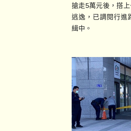
搶走5萬元後，搭
逃逸，已調閱行進
緝中。