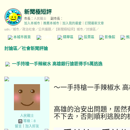
新聞極短評
市長：
人民戰士
副市長：
加入本城市
｜
推薦本城市
｜
加入我的最愛
｜
訂閱最新文章
udn
／
城市
／
政治社會
／
公共議題
／
【新聞極短評】城市
／討論區／
本城市首頁
討論區
精華區
投票區
影像館
推
討論區
／
社會新聞評論
一手持槍一手辣椒水 高雄銀行搶匪得手5萬逃逸
～一手持槍一手辣椒水 高
高雄的治安出問題，居然
不下去，否則順利逃脫的
人民戰士
等級：8
留言
｜
加入好友