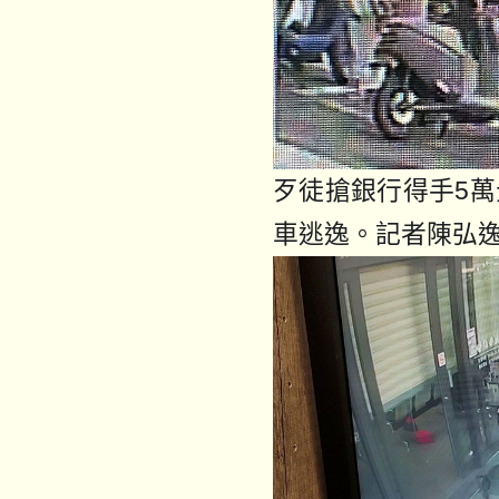
歹徒搶銀行得手5
車逃逸。記者陳弘