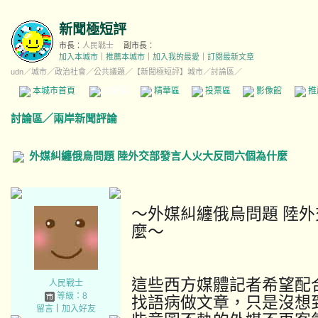
新聞極短評
市長：
人民戰士
副市長：
加入本城市
｜
推薦本城市
｜
加入我的最愛
｜
訂閱最新文章
udn
／
城市
／
政治社會
／
公共議題
／
【新聞極短評】城市
／討論區／
本城市首頁
討論區
精華區
投票區
影像館
推
討論區
／
兩岸新聞評論
外媒糾纏俄烏問題 陸外交部發言人火大反問六個為什麼
～外媒糾纏俄烏問題 陸
麼～
這些西方媒體記者希望配
人民戰士
等級：8
找語病做文章，只是沒想
留言
｜
加入好友