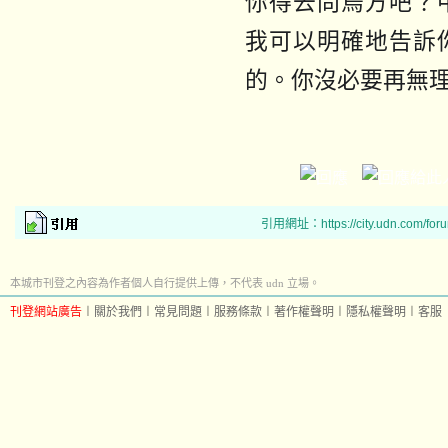
你得去問烏方吧？
我可以明確地告訴
的。你沒必要再無
引用網址：https://city.udn.com/for
本城市刊登之內容為作者個人自行提供上傳，不代表 udn 立場。
刊登網站廣告
︱
關於我們
︱
常見問題
︱
服務條款
︱
著作權聲明
︱
隱私權聲明
︱
客服