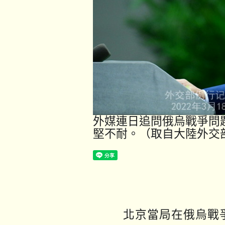
外媒連日追問俄烏戰爭問
北京當局在俄烏戰