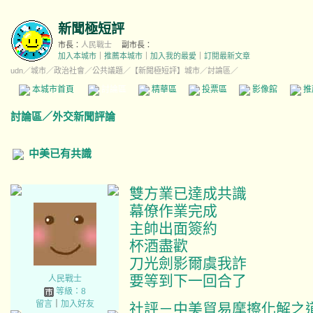
新聞極短評
市長：
人民戰士
副市長：
加入本城市
｜
推薦本城市
｜
加入我的最愛
｜
訂閱最新文章
udn
／
城市
／
政治社會
／
公共議題
／
【新聞極短評】城市
／討論區／
本城市首頁
討論區
精華區
投票區
影像館
推
討論區
／
外交新聞評論
中美已有共識
雙方業已達成共識
幕僚作業完成
主帥出面簽約
杯酒盡歡
刀光劍影爾虞我詐
要等到下一回合了
人民戰士
等級：8
留言
｜
加入好友
社評－中美貿易摩擦化解之