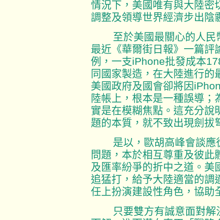
情況下，美國唯有與大陸密
調整及領導世界經濟步出陰
至於美國最關心的人民幣
最近《華爾街日報》一篇評論
例，一支iPhone批發成本1
同國家製造，在大陸進行的最
美國政府及國會卻將因iPh
陸帳上，根本是一種誤導；為
實是在模糊焦點。這充分說
題的本質，就不致出現劍拔
是以，歐胡高峰會談應從
問題，本於相互尊重及彼此
及匯率紛爭的折中之道。美
追猛打，給予大陸適當的調
任上扮演建設性角色，協助
只要雙方有誠意面對解決