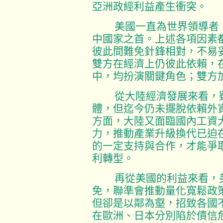
亞洲政經利益產生衝突。
美國一直為世界領導者；
中國家之首。上述各項因素
彼此間難免針鋒相對，不易
雙方在經濟上仍彼此依賴，
中，均扮演關鍵角色；雙方
從大陸經濟發展來看，雖
體，但迄今仍未擺脫依賴外
方面，大陸又面臨國內工資
力，推動產業升級換代已迫
的一定支持與合作，才能爭
利轉型。
再從美國的利益來看，美
免，聯準會推動量化寬鬆政
但卻是以鄰為壑，招致各國
在歐洲、日本分別陷於債信