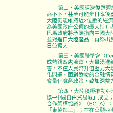
第二，美國經濟復甦遲緩
高不下，甚至可能步日本後
大陸仍能維持近2位數的經
為美國政府公債的最大持有
巴馬政府將矛頭指向中國大
並對進口大陸產品一再祭出
日益擴大。
第三，美國聯準會（Fed
成熱錢四處流竄，大量湧進
害，不僅人民幣升值壓力大
化問題。面對嚴峻的金融情
會量化寬鬆政策，致加深雙
第四，大陸積極推動亞洲
協─中國自由貿易區」成立
合作架構協議》（ECFA）
「東協加三」；在在凸顯亞