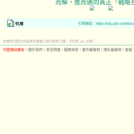
而解，進而邁向真正「戰略
引用網址：https://city.udn.com/for
本城市刊登之內容為作者個人自行提供上傳，不代表 udn 立場。
刊登網站廣告
︱
關於我們
︱
常見問題
︱
服務條款
︱
著作權聲明
︱
隱私權聲明
︱
客服