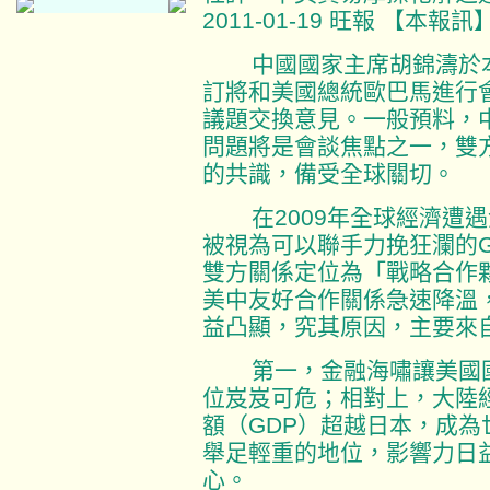
2011-01-19 旺報 【本報訊
中國國家主席胡錦濤於本
訂將和美國總統歐巴馬進行
議題交換意見。一般預料，
問題將是會談焦點之一，雙
的共識，備受全球關切。
在2009年全球經濟遭遇
被視為可以聯手力挽狂瀾的
雙方關係定位為「戰略合作夥
美中友好合作關係急速降溫
益凸顯，究其原因，主要來
第一，金融海嘯讓美國國
位岌岌可危；相對上，大陸
額（GDP）超越日本，成
舉足輕重的地位，影響力日
心。