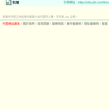
引用網址：https://city.udn.com/for
本城市刊登之內容為作者個人自行提供上傳，不代表 udn 立場。
刊登網站廣告
︱
關於我們
︱
常見問題
︱
服務條款
︱
著作權聲明
︱
隱私權聲明
︱
客服