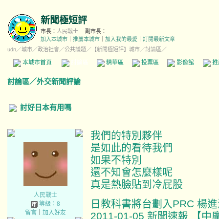
新聞極短評
市長：
人民戰士
副市長：
加入本城市
｜
推薦本城市
｜
加入我的最愛
｜
訂閱最新文章
udn
／
城市
／
政治社會
／
公共議題
／
【新聞極短評】城市
／討論區／
本城市首頁
討論區
精華區
投票區
影像館
推
討論區
／
外交新聞評論
討好日本有用嗎
我們的特別夥伴
是如此的看待我們
如果不特別
還不知會怎麼樣呢
真是熱臉貼到冷屁股
人民戰士
日教科書將台劃入PRC 楊
等級：8
留言
｜
加入好友
2011-01-05 新聞速報 