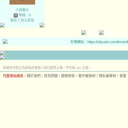
人民戰士
等級：8
留言
｜
加入好友
引用網址：https://city.udn.com/forum
本城市刊登之內容為作者個人自行提供上傳，不代表 udn 立場。
刊登網站廣告
︱
關於我們
︱
常見問題
︱
服務條款
︱
著作權聲明
︱
隱私權聲明
︱
客服