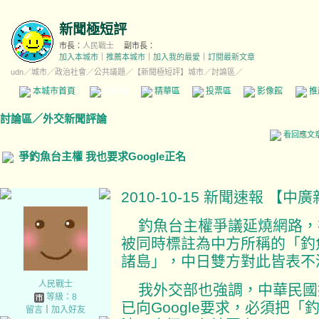
新聞極短評
市長：
人民戰士
副市長：
加入本城市
｜
推薦本城市
｜
加入我的最愛
｜
訂閱最新文章
udn
／
城市
／
政治社會
／
公共議題
／
【新聞極短評】城市
／討論區／
本城市首頁
討論區
精華區
投票區
影像館
推
討論區
／
外交新聞評論
看回應文
爭釣魚台主權 我也要求Google正名
2010-10-15 新聞速報 【
釣魚台主權爭議延燒網路，在G
被同時標註為中方所稱的「釣
諸島」，中日雙方對此皆表不
人民戰士
我外交部也強調，中華民國
等級：8
已向Google要求，必須把
留言
｜
加入好友