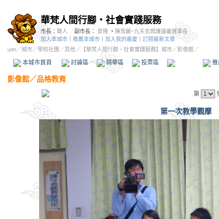
華梵人間行腳‧社會實踐服務
市長：
聲人
副市長：
景隆
、
陳雪麗~九天玄姆護道會理事長
加入本城市
｜
推薦本城市
｜
加入我的最愛
｜
訂閱最新文章
udn
／
城市
／
學校社團
／
其他
／
【華梵人間行腳‧社會實踐服務】城市
／影像館／
本城市首頁
討論區
精華區
投票區
影像館
推
影像館
／
品格教育
第
第一次教學觀摩