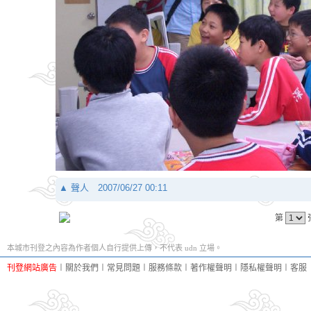
▲
聲人
2007/06/27 00:11
第
本城市刊登之內容為作者個人自行提供上傳，不代表 udn 立場。
刊登網站廣告
︱
關於我們
︱
常見問題
︱
服務條款
︱
著作權聲明
︱
隱私權聲明
︱
客服