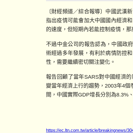
〔財經頻道／綜合報導〕中國武漢新
指出疫情可能會加大中國國內經濟和
的速度，但短期內若能控制疫情，那
不過中金公司的報告認為，中國政府
術經過多年發展，有利於病情防控和
性，需要繼續密切關注變化。
報告回顧了當年SARS對中國經濟的影
變當年經濟上行的趨勢，2003年4個季度
間，中國實際GDP增長分別為8.3%、9.
https://ec.ltn.com.tw/article/breakingnews/3