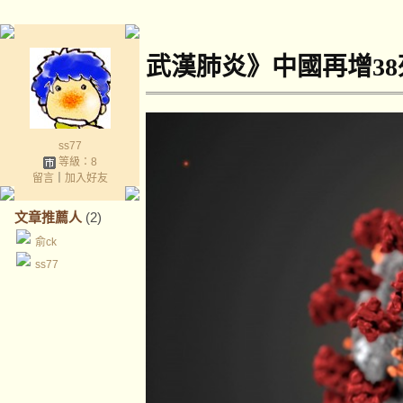
武漢肺炎》中國再增38
ss77
等級：8
留言
｜
加入好友
文章推薦人
(2)
俞ck
ss77