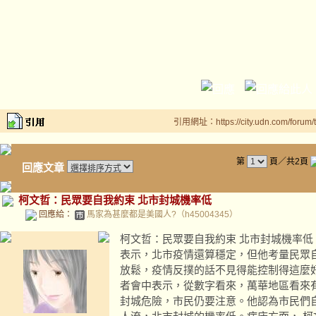
引用網址：https://city.udn.com/forum
第
頁／共2頁
回應文章
柯文哲：民眾要自我約束 北市封城機率低
回應給：
馬家為甚麼都是美國人?（h45004345）
柯文哲：民眾要自我約束 北市封城機率低 20
表示，北市疫情還算穩定，但他考量民眾
放鬆，疫情反撲的話不見得能控制得這麼
者會中表示，從數字看來，萬華地區看來
封城危險，市民仍要注意。他認為市民們