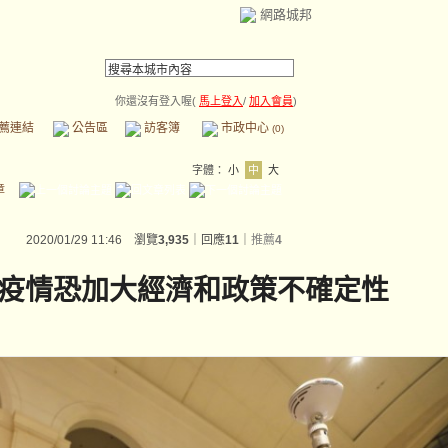
網路城邦
你還沒有登入喔(
馬上登入
/
加入會員
)
薦連結
公告區
訪客簿
市政中心
(0)
字體：
小
中
大
章
2020/01/29 11:46 瀏覽
3,935
｜回應
11
｜
推薦
4
疫情恐加大經濟和政策不確定性