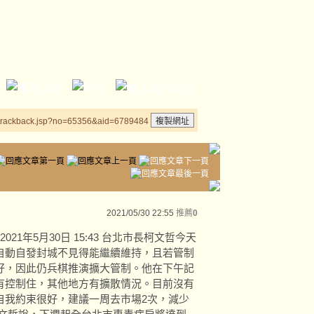
/trackback.jsp?no=65356&aid=6789484
2021/05/30 22:55
推薦
0
21年5月30日 15:43 台北市長柯文哲今天
自動自發封城不見得能繼續維持，且若管制
好，因此仍兵棋推演擴大管制。他在下午記
有控制住，其他地方有擴散情況。目前沒有
自我約束很好，建議一周去市場2次，減少