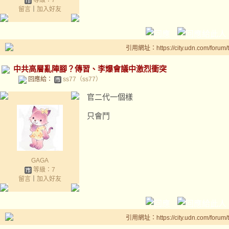
等級：7
留言
｜
加入好友
引用網址：https://city.udn.com/forum
中共高層亂陣腳？傳習、李爆會議中激烈衝突
回應給：
ss77（ss77）
官二代一個樣
只會鬥
GAGA
等級：7
留言
｜
加入好友
引用網址：https://city.udn.com/forum