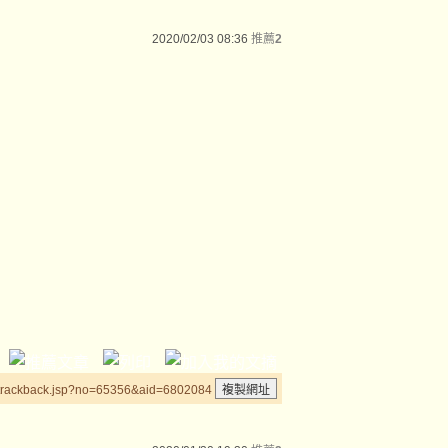
2020/02/03 08:36
推薦
2
/trackback.jsp?no=65356&aid=6802084