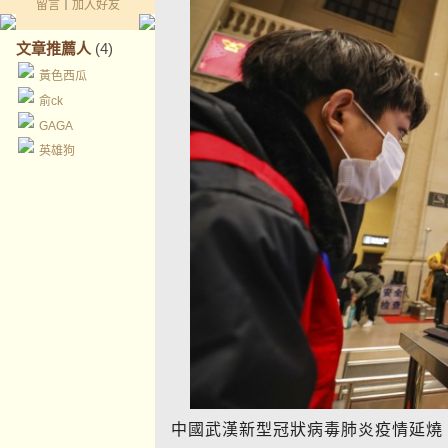
留言
｜
加入好友
文章推薦人
(4)
黃色西瓜
俞ck
GAGA
英雄狗
中國武漢新型冠狀病毒肺炎疫情延燒