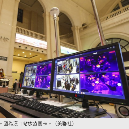
。圖為漢口站檢疫關卡。（美聯社）