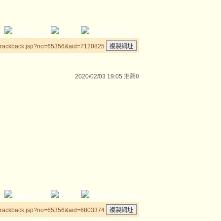
/trackback.jsp?no=65356&aid=7120825
2020/02/03 19:05
推薦
0
/trackback.jsp?no=65356&aid=6803374