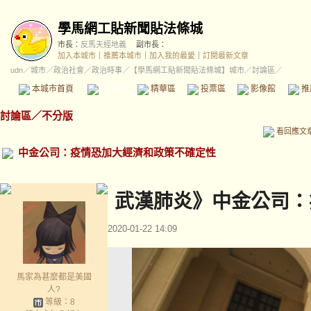
學馬網工貼新聞貼法條城
市長：
反馬天經地義
副市長：
加入本城市
｜
推薦本城市
｜
加入我的最愛
｜
訂閱最新文章
udn
／
城市
／
政治社會
／
政治時事
／
【學馬網工貼新聞貼法條城】城市
／討論區／
本城市首頁
討論區
精華區
投票區
影像館
推
討論區
／
不分版
看回應文
中金公司：疫情恐加大經濟和政策不確定性
武漢肺炎》中金公司：
2020-01-22 14:09
馬家為甚麼都是美國
人?
等級：8