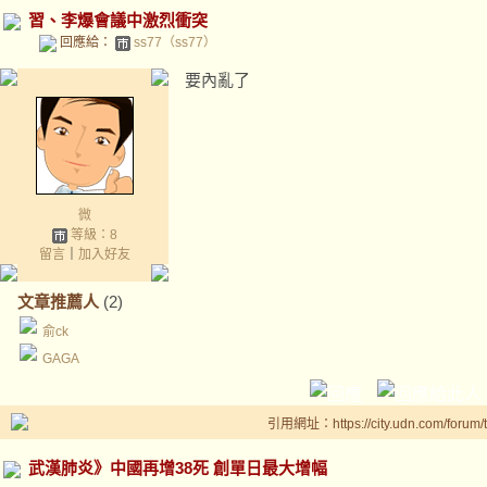
習、李爆會議中激烈衝突
回應給：
ss77（ss77）
要內亂了
微
等級：8
留言
｜
加入好友
文章推薦人
(2)
俞ck
GAGA
引用網址：https://city.udn.com/forum
武漢肺炎》中國再增38死 創單日最大增幅