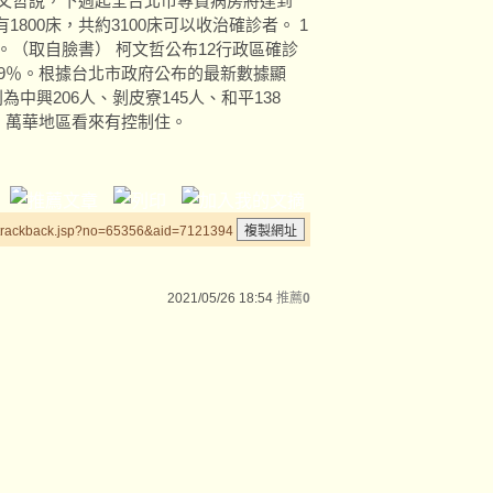
柯文哲說，下週起全台北市專責病房將達到
1800床，共約3100床可以收治確診者。 1
。（取自臉書） 柯文哲公布12行政區確診
.9％。根據台北市政府公布的最新數據顯
為中興206人、剝皮寮145人、和平138
來，萬華地區看來有控制住。
/trackback.jsp?no=65356&aid=7121394
2021/05/26 18:54
推薦
0