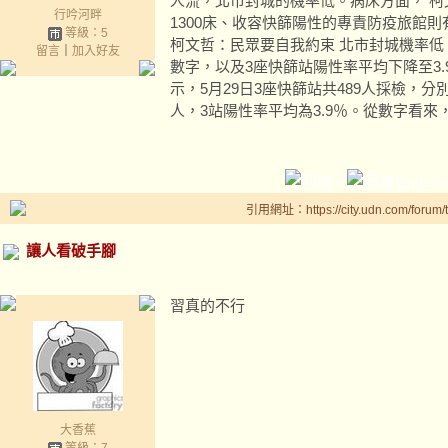
人流，北市封城的機率低。病床方面， 
行吟河畔
1300床、收容快篩陽性的專責防疫旅館則有
等級：5
柯文哲：民眾要自我約束 北市封城機率低
留言
｜
加入好友
數字，以及3座快篩站陽性率平均下降至3
示，5月29日3座快篩站共489人採檢，分別
人，3站陽性率平均為3.9％。從數字看
引用網址：https://city.udn.com/forum
讓人看破手腳
習真的不行
大香蕉