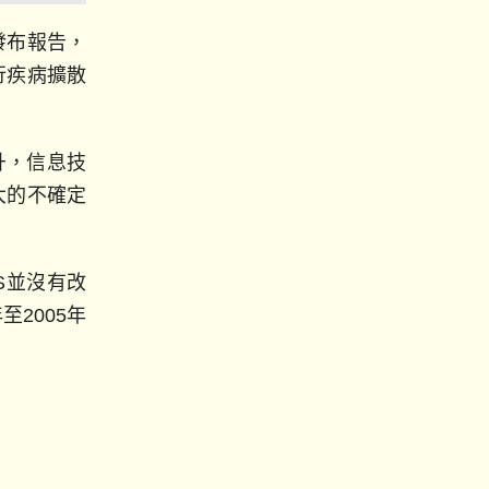
發布報告，
行疾病擴散
升，信息技
大的不確定
S並沒有改
至2005年