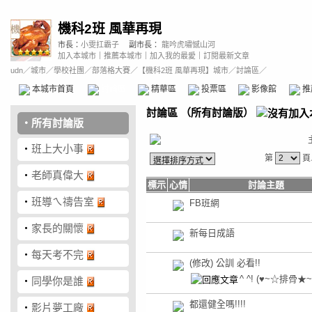
機科2班 風華再現
市長：
小雯扛霸子
副市長：
龍吟虎嘯憾山河
加入本城市
｜
推薦本城市
｜
加入我的最愛
｜
訂閱最新文章
udn
／
城市
／
學校社團
／
部落格大賽
／
【機科2班 風華再現】城市
／討論區／
本城市首頁
討論區
精華區
投票區
影像館
推
討論區
（
所有討論版
）
‧
所有討論版
‧
班上大小事
第
頁
‧
老師真偉大
標示
心情
討論主題
‧
班導ㄟ禱告室
FB班網
‧
家長的關懷
新每日成語
‧
每天考不完
(修改) 公訓 必看!!
^ ^!
(♥~☆排骨★~
‧
同學你是誰
都還健全嗎!!!!
‧
影片夢工廠