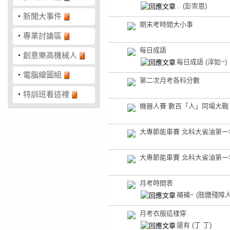
..
(彭崇恩)
‧
新聞大事件
期末考時間大小事
‧
專業討論區
每日成語
‧
創意樂高機械人
每日成語
(淳如~)
‧
電腦繪圖組
第二次月考各科分數
‧
特訓班看這裡
機器人賽 數百「人」同場大戰
大專節能車賽 北科大省油第一
大專節能車賽 北科大省油第一
月考時間表
補補~
(肢體殘障人
月考衣服這樣穿
還有
(丁 丁)