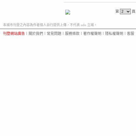
第
頁
本城市刊登之內容為作者個人自行提供上傳，不代表 udn 立場。
刊登網站廣告
︱
關於我們
︱
常見問題
︱
服務條款
︱
著作權聲明
︱
隱私權聲明
︱
客服