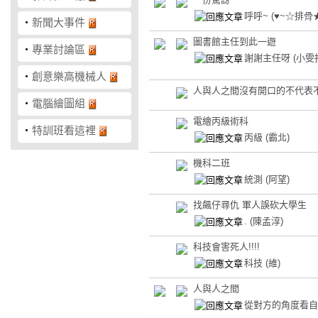
呼呼~
(♥~☆排骨
‧
新聞大事件
圖書館主任到此一遊
‧
專業討論區
謝謝主任呀
(小雯
‧
創意樂高機械人
人與人之間沒有開口的不代表
‧
電腦繪圖組
電繪丙級術科
‧
特訓班看這裡
丙級
(霸北)
機科二班
統測
(阿望)
找飆仔尋仇 軍人誤砍大學生
.
(陳孟淳)
科技會害死人!!!!
科技
(維)
人與人之間
從對方的角度看