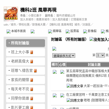
機科2班 風華再現
市長：
小雯扛霸子
副市長：
龍吟虎嘯憾山河
加入本城市
｜
推薦本城市
｜
加入我的最愛
｜
訂閱最新文章
udn
／
城市
／
學校社團
／
部落格大賽
／
【機科2班 風華再現】城市
／討論區／
本城市首頁
討論區
精華區
投票區
影像館
推
討論區
（
所有討論版
）
‧
所有討論版
‧
班上大小事
第
頁
‧
老師真偉大
標示
心情
討論主題
‧
班導ㄟ禱告室
第五屆華梵盃高中職部落格大
級團體組自我推薦文-機科2班
‧
家長的關懷
再現
大家一起加油~!!!
‧
每天考不完
在工廠實習時，千萬要注意工安
‧
同學你是誰
嗯嗯
(肢體殘障人
‧
影片夢工廠
一份驚訝