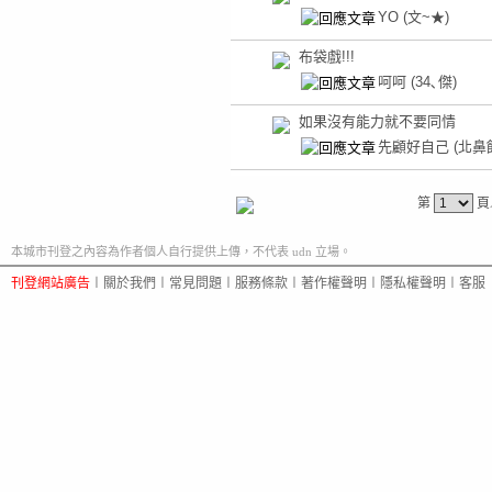
YO
(文~★)
布袋戲!!!
呵呵
(34､傑)
如果沒有能力就不要同情
先顧好自己
(北鼻
第
頁
本城市刊登之內容為作者個人自行提供上傳，不代表 udn 立場。
刊登網站廣告
︱
關於我們
︱
常見問題
︱
服務條款
︱
著作權聲明
︱
隱私權聲明
︱
客服