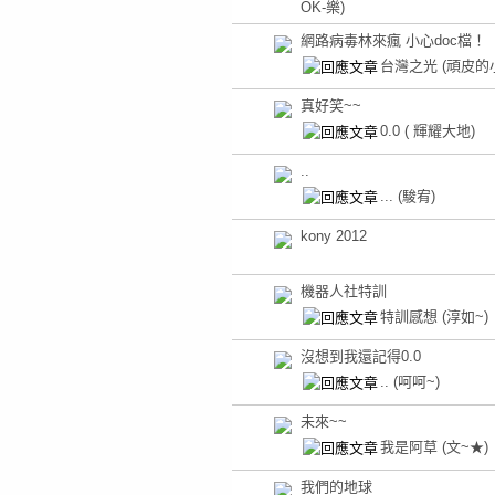
OK-樂)
網路病毒林來瘋 小心doc檔！
台灣之光
(頑皮的
真好笑~~
0.0
( 輝耀大地)
..
...
(駿宥)
kony 2012
機器人社特訓
特訓感想
(淳如~)
沒想到我還記得0.0
..
(呵呵~)
未來~~
我是阿草
(文~★)
我們的地球