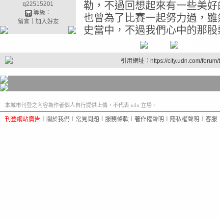
勒，不過回想起來有一些美好
q22515201
等級：
也曾為了比賽一起努力過，雖
留言
｜
加入好友
史當中，不過我們心中的那股
引用網址：https://city.udn.com/forum
本城市刊登之內容為作者個人自行提供上傳，不代表 udn 立場。
刊登網站廣告
︱
關於我們
︱
常見問題
︱
服務條款
︱
著作權聲明
︱
隱私權聲明
︱
客服