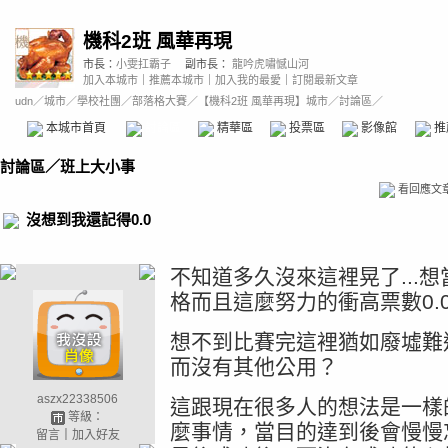
機科2班 風華再現
市長：
小雯扛霸子
副市長：
龍吟虎嘯憾山河
加入本城市
｜
推薦本城市
｜
加入我的最愛
｜
訂閱最新文章
udn
／
城市
／
學校社團
／
部落格大賽
／
【機科2班 風華再現】城市
／討論區／
本城市首頁
討論區
精華區
投票區
影像館
推
討論區
／
班上大小事
看回應文
沒想到我還記得0.0
不知道多久沒來這裡晃了...
格而且這麼努力的衝高票數0.
想不到比賽完這裡猶如廢墟難
而沒有其他公用？
aszx22338506
這跟現在很多人的想法是一樣
等級：
麼事情，當目的達到後會慢慢
留言
｜
加入好友