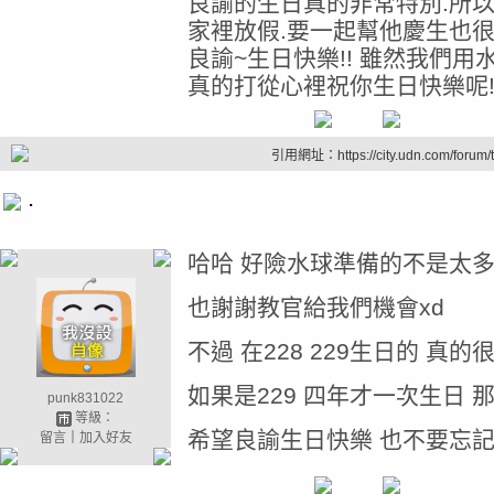
良諭的生日真的非常特別.所
家裡放假.要一起幫他慶生也很難
良諭~生日快樂!! 雖然我們
真的打從心裡祝你生日快樂呢!
引用網址：https://city.udn.com/forum
.
哈哈 好險水球準備的不是太
也謝謝教官給我們機會xd
不過 在228 229生日的 真的
如果是229 四年才一次生日 那
punk831022
等級：
希望良諭生日快樂 也不要忘記
留言
｜
加入好友