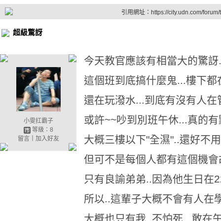
引用網址：https://city.udn.com/forum
超級驚訝
今天教官應該有相當大的驚訝..
這個班到底搞什麼鬼...樓下都
還在玩潑水...到底有沒有人在管.
或許~~吵到別班午休...真的
小雯扛霸子
等級：8
大概三樓以下"全濕"..還好不
留言
｜
加入好友
但可不是每個人都有這個機會
只有良諭弟弟..因為他生日在2
所以..這輩子大概不會有人在
大概也只有我..不怕死...敢