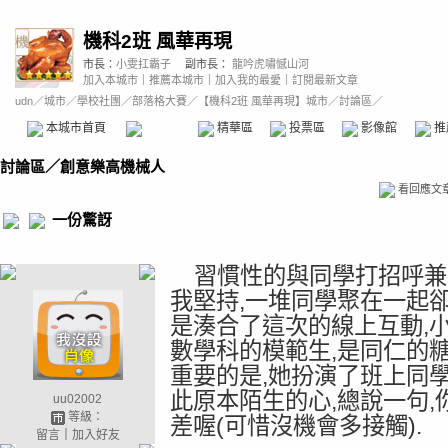
機科2班 風華再現
市長：
小雯扛霸子
副市長：
龍吟虎嘯憾山河
加入本城市
｜
推薦本城市
｜
加入我的最愛
｜
訂閱最新文章
udn
／
城市
／
學校社團
／
部落格大賽
／
【機科2班 風華再現】城市
／討論區／
本城市首頁
討論區
精華區
投票區
影像館
推
討論區
／
創意樂高機械人
看回應文
一份驚訝
習慣性的與同學打招呼兼問
我堅持,一堆同學聚在一起卻
是湊合了這次的線上互動,
數學科的模範生,是同仁的糖
重要的是,她扮演了班上同
此原本陌生的心,總說一句,
uu02002
等級：
差喔(可惜沒機會多接觸).
留言
｜
加入好友