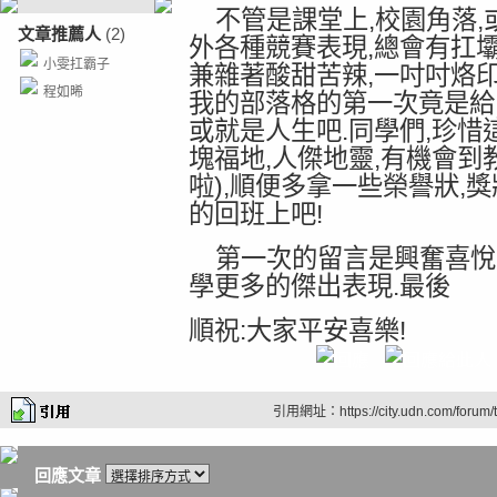
不管是課堂上,校園角落,
文章推薦人
(2)
外各種競賽表現,總會有扛
小雯扛霸子
兼雜著酸甜苦辣,一吋吋烙
程如晞
我的部落格的第一次竟是給了
或就是人生吧.同學們,珍惜
塊福地,人傑地靈,有機會到
啦),順便多拿一些榮譽狀,獎
的回班上吧!
第一次的留言是興奮喜悅
學更多的傑出表現.最後
順祝:大家平安喜樂! 
引用網址：https://city.udn.com/forum
回應文章