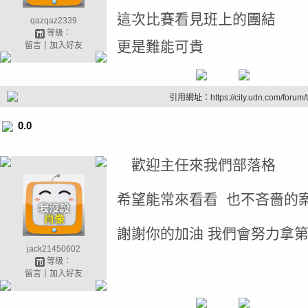
這次比賽看見班上的團結
qazqaz2339
等級：
更是難能可貴
留言
｜
加入好友
引用網址：https://city.udn.com/forum
0.0
歡迎主任來我們部落格
希望能常來看看 也不吝嗇的
謝謝你的加油 我們會努力拿
jack21450602
等級：
留言
｜
加入好友