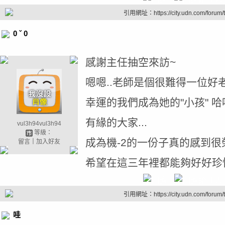
引用網址：https://city.udn.com/forum
0 ˇ 0
感謝主任抽空來訪~
嗯嗯..老師是個很難得一位好老
幸運的我們成為她的"小孩" 哈
有緣的大家...
vul3h94vul3h94
等級：
成為機-2的一份子真的感到很
留言
｜
加入好友
希望在這三年裡都能夠好好珍惜
引用網址：https://city.udn.com/forum
哇