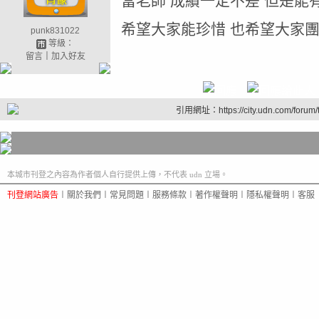
當老師 成績一定不差 但是能
希望大家能珍惜 也希望大家
punk831022
等級：
留言
｜
加入好友
引用網址：https://city.udn.com/forum
本城市刊登之內容為作者個人自行提供上傳，不代表 udn 立場。
刊登網站廣告
︱
關於我們
︱
常見問題
︱
服務條款
︱
著作權聲明
︱
隱私權聲明
︱
客服