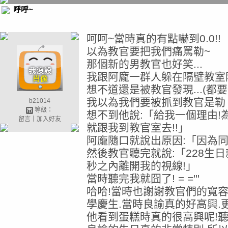
呼呼~
呵呵~當時真的有點嚇到0.0!!
以為教官要把我們痛罵勒~
那個新的男教官也好笑...
我跟阿龐一群人躲在隔壁教室
想不道還是被教官發現...(都要怪
我以為我們要被抓到教官是勒 = =
b21014
等級：
想不到他說:「給我一個理由!
留言
｜
加入好友
就跟我到教官室去!!」
阿龐隨口就說出原因:「因為同
然後教官聽完就說:「228生日
秒之內離開我的視線!」
當時聽完我就囧了! = ='''
哈哈!當時也謝謝教官們的寬
學慶生.當時良諭真的好高興.
他看到蛋糕時真的很高興呢!聽