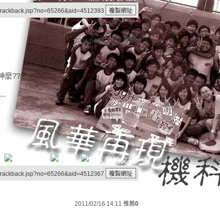
/trackback.jsp?no=65266&aid=4512393
2011/02/16 14:12
推薦
0
神麼??
..
/trackback.jsp?no=65266&aid=4512367
2011/02/16 14:11
推薦
0