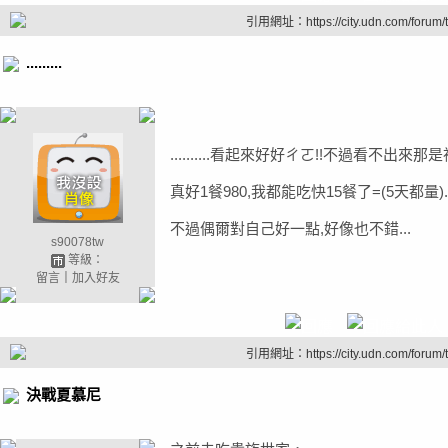
引用網址：https://city.udn.com/forum
.........
..........看起來好好ㄔㄛ!!不過看不出來那是
真好1餐980,我都能吃快15餐了=(5天都量)..
不過偶爾對自己好一點,好像也不錯...
s90078tw
等級：
留言
｜
加入好友
引用網址：https://city.udn.com/forum
決戰夏慕尼