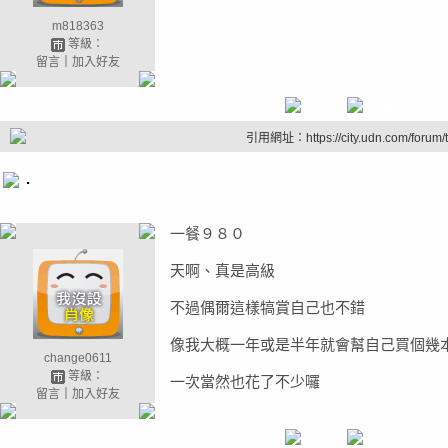
m818363
等級：
留言
｜
加入好友
引用網址：https://city.udn.com/forum
.
一餐９８０
天啊、真是高級
不過偶爾這樣犒賞自己也不錯
像我大概一年或是半年就會幫自己買個幾
change0611
等級：
一次當然也花了不少囉
留言
｜
加入好友