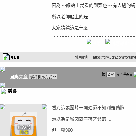
因為~~網站上就看的到菜色~~有去過的
所以老師貼上的是.............
大家猜猜這是什麼
引用網址：https://city.udn.com/forum
第
頁／共6頁
回應文章
美食
看到這張圖片一開始還不知到是鴨胸,
還以為是豬肉或牛排之類的....
但一餐980,