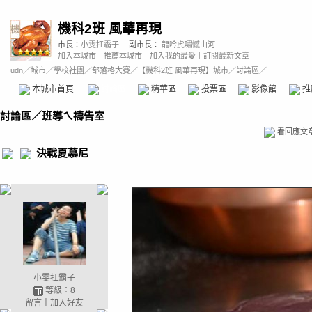
機科2班 風華再現
市長：
小雯扛霸子
副市長：
龍吟虎嘯憾山河
加入本城市
｜
推薦本城市
｜
加入我的最愛
｜
訂閱最新文章
udn
／
城市
／
學校社團
／
部落格大賽
／
【機科2班 風華再現】城市
／討論區／
本城市首頁
討論區
精華區
投票區
影像館
推
討論區
／
班導ㄟ禱告室
看回應文
決戰夏慕尼
小雯扛霸子
等級：8
留言
｜
加入好友