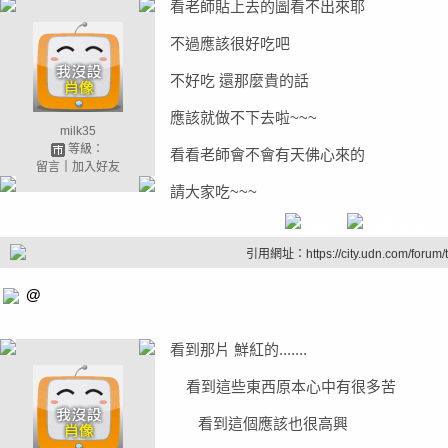
看老師貼上去的圖看不出來耶
不過應該很好吃吧
不好吃 還那麼貴的話
應該就做不下去啦~~~
milk35
等級：
看看老師會不會有天佛心來的
留言
｜
加入好友
請大家吃~~~
引用網址：https://city.udn.com/forum
@
看到那片 鮮紅的.......
看到這些東西原本心中有很多苦
看到這個應該也很高興