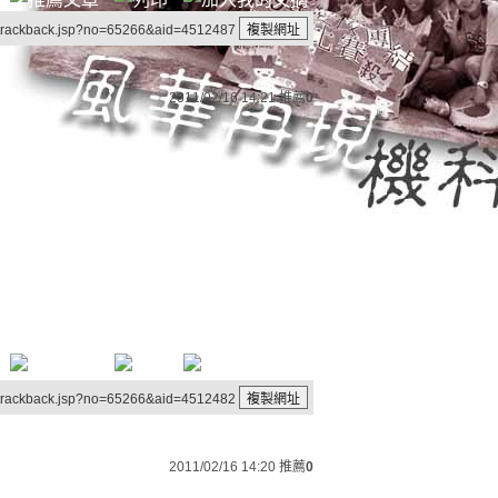
/trackback.jsp?no=65266&aid=4512487
2011/02/16 14:21
推薦
0
/trackback.jsp?no=65266&aid=4512482
2011/02/16 14:20
推薦
0