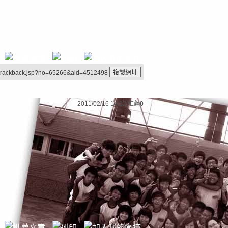
/trackback.jsp?no=65266&aid=4512498
2011/02/16 14:22
推薦
0