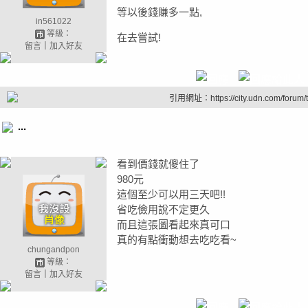
等以後錢賺多一點,
in561022
等級：
在去嘗試!
留言
｜
加入好友
引用網址：https://city.udn.com/forum
...
看到價錢就傻住了
980元
這個至少可以用三天吧!!
省吃儉用說不定更久
而且這張圖看起來真可口
真的有點衝動想去吃吃看~
chungandpon
等級：
留言
｜
加入好友