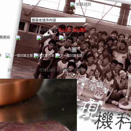
網路城邦
你還沒有登入喔(
馬上登入
/
加入會員
)
薦連結
公告區
訪客簿
市政中心
(0)
字體：
小
中
大
章
2011/01/20 19:38 瀏覽
1,893
｜回應
52
｜
推薦
0