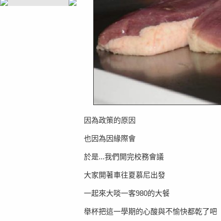
因為政策的原因
也因為因緣際會
於是...我們開完校務會議
大家開著車往夏慕尼出發
一起來大啖一客980的大餐
舉杯把這一學期的心酸與不愉快都乾了吧