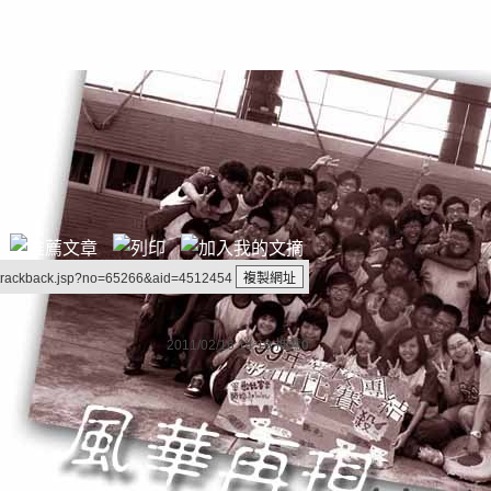
/trackback.jsp?no=65266&aid=4512454
2011/02/16 14:19
推薦
0