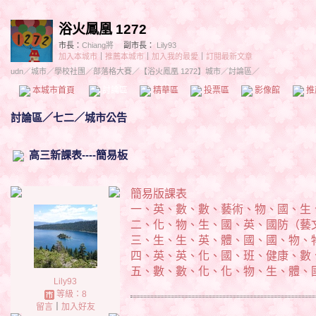
浴火鳳凰 1272
市長：
Chiang將
副市長：
Lily93
加入本城市
｜
推薦本城市
｜
加入我的最愛
｜
訂閱最新文章
udn
／
城市
／
學校社團
／
部落格大賽
／
【浴火鳳凰 1272】城市
／討論區／
本城市首頁
討論區
精華區
投票區
影像館
推
討論區
／
七二／城市公告
高三新課表----簡易板
簡易版課表
一、英、數、數、藝術、物、國、生
二、化、物、生、國、英、國防（藝
三、生、生、英、體、國、國、物、
四、英、英、化、國、班、健康、數
五、數、數、化、化、物、生、體、
Lily93
等級：8
留言
｜
加入好友