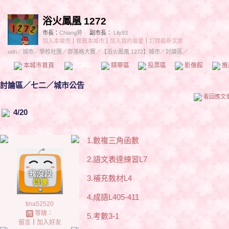
浴火鳳凰 1272
市長：
Chiang將
副市長：
Lily93
加入本城市
｜
推薦本城市
｜
加入我的最愛
｜
訂閱最新文章
udn
／
城市
／
學校社團
／
部落格大賽
／
【浴火鳳凰 1272】城市
／討論區／
本城市首頁
討論區
精華區
投票區
影像館
推
討論區
／
七二／城市公告
看回應文
4/20
1.數複三角函數
2.語文表達練習L7
3.補充教材L4
4.成語L405-411
tina52520
等級：
5.考數3-1
留言
｜
加入好友