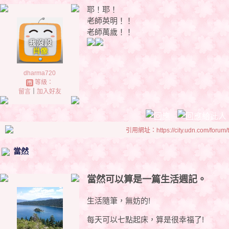
耶！耶！
老師英明！！
老師萬歲！！
dharma720
等級：
留言
｜
加入好友
引用網址：https://city.udn.com/forum
當然
當然可以算是一篇生活週記。
生活隨筆，無妨的!
每天可以七點起床，算是很幸福了!