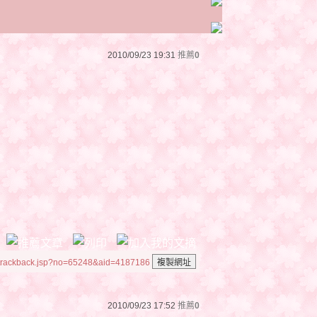
2010/09/23 19:31
推薦
0
/trackback.jsp?no=65248&aid=4187186
2010/09/23 17:52
推薦
0