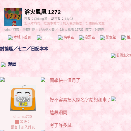
浴火鳳凰 1272
市長：
Chiang將
副市長：
Lily93
加入本城市
｜
推薦本城市
｜
加入我的最愛
｜
訂閱最新文章
udn
／
城市
／
學校社團
／
部落格大賽
／
【浴火鳳凰 1272】城市
／討論區／
本城市首頁
討論區
精華區
投票區
影像館
推
討論區
／
七二／日記本本
看回應文
漫談
開學快一個月了
好不容易把大家名字給記起來了
這段期間
dharma720
等級：
考了許多試
留言
｜
加入好友