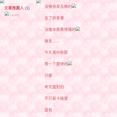
沒幾張是及格的
文章推薦人
(1)
Lily93
念了許多書
沒幾本是看得懂的
無言.......
今天是中秋節
等一下要烤肉
只是
考完面對的
不只是卡路里
還有