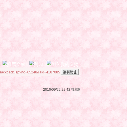
/trackback.jsp?no=65248&aid=4187085
2010/09/22 22:42
推薦
0