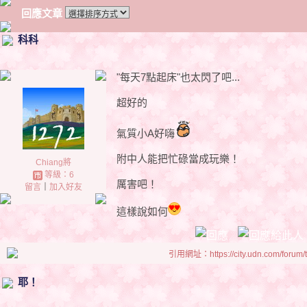
回應文章
科科
"每天7點起床"也太閃了吧...
超好的
氣質小A好嗨
附中人能把忙碌當成玩樂！
Chiang將
等級：6
厲害吧！
留言
｜
加入好友
這樣說如何
引用網址：https://city.udn.com/forum
耶！