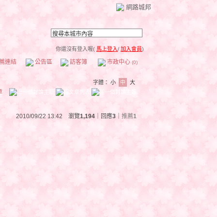
網路城邦
你還沒有登入喔(
馬上登入
/
加入會員
)
薦連結
公告區
訪客簿
市政中心
(0)
字體：
小
中
大
章
2010/09/22 13:42 瀏覽
1,194
｜回應
3
｜
推薦
1