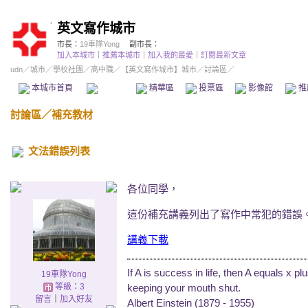
英文寫作城市
市長：
19車隊Yong
副市長：
加入本城市
｜
推薦本城市
｜
加入我的最愛
｜
訂閱最新文章
udn
／
城市
／
學校社團
／
高中職
／
【英文寫作城市】城市
／討論區／
本城市首頁
討論區
精華區
投票區
影像館
推
討論區
／
補充教材
文法錯誤列表
各位同學，
這份補充講義列出了寫作中常犯的錯誤
講義下載
If A is success in life, then A equals x pl
19車隊Yong
keeping your mouth shut.
等級：3
留言
｜
加入好友
Albert Einstein (1879 - 1955)