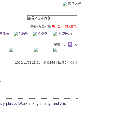
網路城邦
你還沒有登入喔(
馬上登入
/
加入會員
)
薦連結
公告區
訪客簿
市政中心
(0)
字體：
小
中
大
2010/11/08 23:21 瀏覽
856
｜回應
0
｜
推薦
0
。
us y plus z. Work is x; y is play; and z is