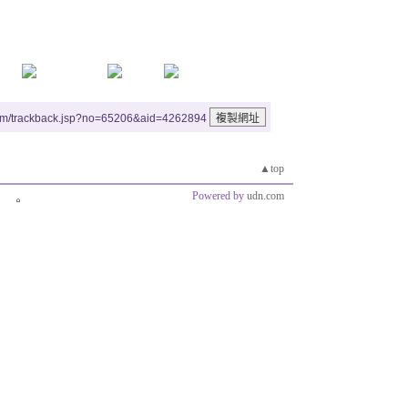
um/trackback.jsp?no=65206&aid=4262894
▲top
Powered by
udn.com