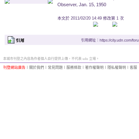
Observer, Jan. 15, 1950
本文於
2011/02/20 14:49 修改第 1 次
引用網址：https://city.udn.com/for
本城市刊登之內容為作者個人自行提供上傳，不代表 udn 立場。
刊登網站廣告
︱
關於我們
︱
常見問題
︱
服務條款
︱
著作權聲明
︱
隱私權聲明
︱
客服