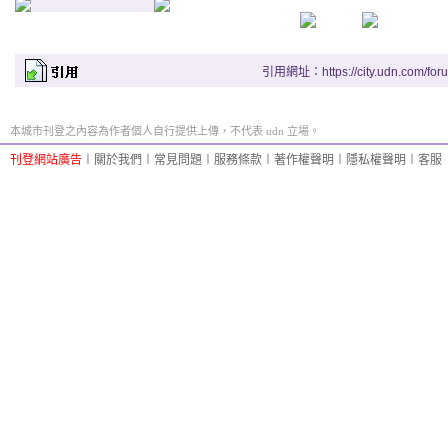
引用網址：https://city.udn.com/for
本城市刊登之內容為作者個人自行提供上傳，不代表 udn 立場。
刊登網站廣告
︱
關於我們
︱
常見問題
︱
服務條款
︱
著作權聲明
︱
隱私權聲明
︱
客服