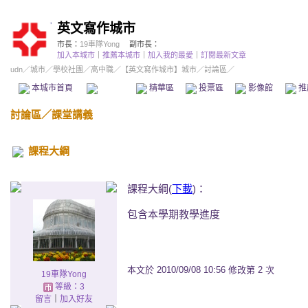
英文寫作城市
市長：
19車隊Yong
副市長：
加入本城市
｜
推薦本城市
｜
加入我的最愛
｜
訂閱最新文章
udn
／
城市
／
學校社團
／
高中職
／
【英文寫作城市】城市
／討論區／
本城市首頁
討論區
精華區
投票區
影像館
推
討論區
／
課堂講義
課程大綱
課程大綱(
下載
)：
包含本學期教學進度
本文於
2010/09/08 10:56 修改第 2 次
19車隊Yong
等級：3
留言
｜
加入好友