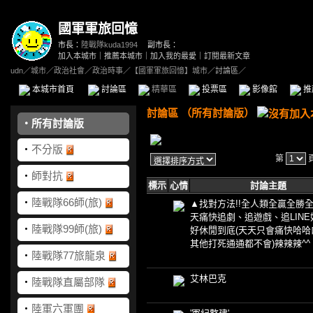
國軍軍旅回憶
市長：
陸戰隊kuda1994
副市長：
加入本城市
｜
推薦本城市
｜
加入我的最愛
｜
訂閱最新文章
udn
／
城市
／
政治社會
／
政治時事
／
【國軍軍旅回憶】城市
／討論區／
本城市首頁
討論區
精華區
投票區
影像館
推
討論區
（
所有討論版
）
‧
所有討論版
‧
不分版
第
‧
師對抗
標示
心情
討論主題
‧
陸戰隊66師(旅)
▲找對方法!!全人類全贏全勝全
天痛快追劇、追遊戲、追LINE好
‧
陸戰隊99師(旅)
好休閒到底(天天只會痛快哈哈
其他打死通通都不會)辣辣辣^^
‧
陸戰隊77旅龍泉
艾林巴克
‧
陸戰隊直屬部隊
‧
陸軍六軍團