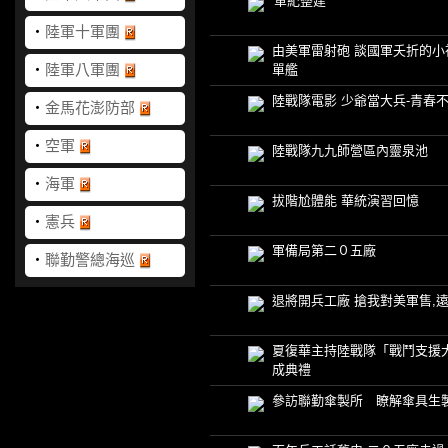
'軍紀整建'
‧
陸軍十軍團
由美軍雷射砲 談國軍夭折的小
‧
陸軍八軍團
單艦
陸戰隊電影 少爺當大兵-青春
‧
金馬花澎防部
‧
空軍
陸戰隊九九師營區內靈泉池
‧
海軍
拔階尬體能 華統演習回憶
‧
憲兵
軍備局第二０五廠
‧
聯勤警總海巡
退將開兵工廠 搶我對美軍售,
夏復華主持陸戰隊「戰鬥支援
成典禮
參訪聯勤傘製所 瞭解傘具生