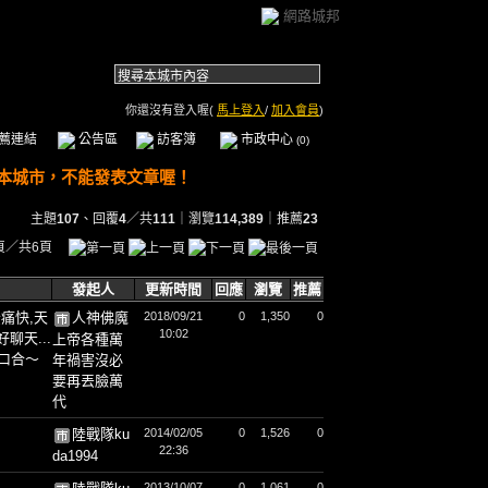
網路城邦
你還沒有登入喔(
馬上登入
/
加入會員
)
薦連結
公告區
訪客簿
市政中心
(0)
主題
107
、回覆
4
／共
111
｜瀏覽
114,389
｜推薦
23
頁／共6頁
發起人
更新時間
回應
瀏覽
推薦
痛快,天
人神佛魔
2018/09/21
0
1,350
0
10:02
聊天...
上帝各種萬
口合～
年禍害沒必
要再丟臉萬
代
陸戰隊ku
2014/02/05
0
1,526
0
22:36
da1994
2013/10/07
0
1,061
0