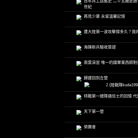
百年兵工話舊史 二０五廠走過
世紀
再見少康 永留溫馨記憶
遭大陸第一波攻擊撐多久？我
海鋒新兵驗收簽證
南雲演習 唯一的國軍東西師對
歸建回到左營
2
(陸戰隊kuda199
特戰第一總隊通信士的回憶 代
天下第一營
榮團會