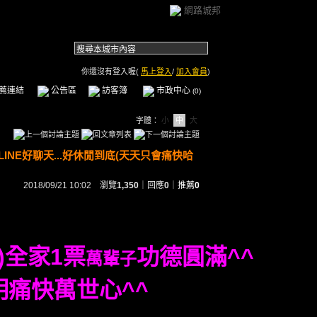
網路城邦
你還沒有登入喔(
馬上登入
/
加入會員
)
薦連結
公告區
訪客簿
市政中心
(0)
字體：
小
中
大
NE好聊天...好休閒到底(天天只會痛快哈
2018/09/21 10:02 瀏覽
1,350
｜回應
0
｜
推薦
0
)全家1票
功德圓滿
^^
萬輩子
明痛快萬世心^^