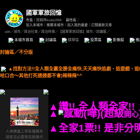
國軍軍旅回憶
市長：
陸戰隊kuda1994
副市長：
加入本城市
｜
推薦本城市
｜
加入我的最愛
｜
訂閱最新文章
udn
／
城市
／
政治社會
／
政治時事
／
【國軍軍旅回憶】城市
／討論區／
本城市首頁
討論區
精華區
投票區
影像館
推
討論區
／
不分版
▲找對方法!!全人類全贏全勝全痛快,天天痛快追劇、追遊戲、追LI
哈口合～其他打死通通都不會)辣辣辣^^
▲
讚!! 全人類全家!!
▲
(超級
開心
▲全家1票!! 是非分
人神佛魔上帝各種萬年
禍害沒必要再丟臉萬代