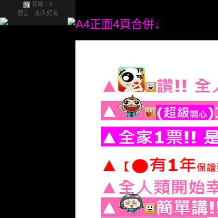
等級：8
留言
｜
加入好友
A4正面4頁合併↓