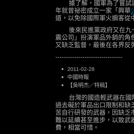
據了解，國軍為了嘗試讓
年就曾祕密成立一家「興華
道，以免除國際軍火掮客從
後來民進黨政府又在九十
震公司」扮演軍品外銷的角
又缺乏監督，最後在各界反
--------------------------------
2011-02-28
中國時報
【吳明杰／特稿】
台灣的國造輕武器在國際
過去礙於軍品出口限制和缺
苦自行研發的武器，因缺乏
難以延續甚至進步，以致武
費，相當可惜。