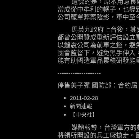
遺憾的是，原本用意良好
當成從中牟利的幌子，也導
公司籠罩弊案陰影，軍中至
馬英九政府上台後，其實
都曾公開贊成重新評估設立
以鐽震公司為前車之鑑，避
國會監督下，避免黑手伸入
能有助國造軍品累積研發能
--------------------
停售美子彈 國防部：合約屆
2011-02-28
新聞速報
【中央社】
媒體報導，台灣軍方的美
將領所開設的兵工廠搶走。