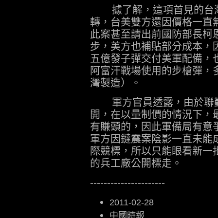
據了解，這項首見的台灣
轉，台美雙方還因價格一直
此案甚至請出前國防部長柯
步，美方也補貼部分成本，
五億發子彈交付美軍配備，
阿富汗戰場使用的步槍彈，多數都
灣製造）。
軍方官員透露，由於聯勤
開，在以量制價的情況下，
有賺頭的，因此軍備局有意
軍方因鐽震案陰影一直未能
際競標，所以只能眼看新一
的兵工廠公開標走。
----------------------
2011-02-28
中國時報