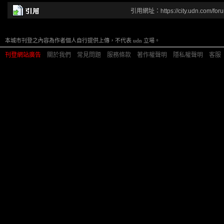
引用網址：https://city.udn.com/for
本城市刊登之內容為作者個人自行提供上傳，不代表 udn 立場。
刊登網站廣告
︱
關於我們
︱
常見問題
︱
服務條款
︱
著作權聲明
︱
隱私權聲明
︱
客服