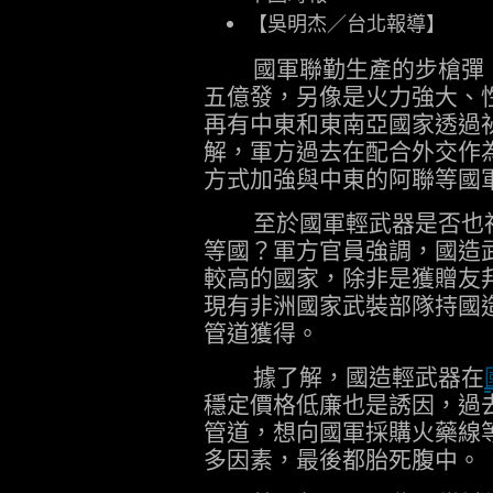
【吳明杰／台北報導】
國軍聯勤生產的步槍彈，
五億發，另像是火力強大、性
再有中東和東南亞國家透過
解，軍方過去在配合外交作為
方式加強與中東的阿聯等國
至於國軍輕武器是否也祕
等國？軍方官員強調，國造
較高的國家，除非是獲贈友
現有非洲國家武裝部隊持國
管道獲得。
據了解，國造輕武器在
穩定價格低廉也是誘因，過
管道，想向國軍採購火藥線
多因素，最後都胎死腹中。