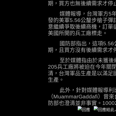
期，買方也無後續需求才停
媒體報導，台灣軍方5年前
發的美軍5.56公釐步槍子
意繼續爭取後續商機，訂單
美國所開的兵工廠標走。
國防部指出，這項5.56
期，且買方沒有後續需求才
至於媒體指由於未獲後續
205兵工廠將被迫在今年關
清，台灣軍品生產是以滿足
生產。
此外，針對媒體報導利比
（MuammarGaddafi
防部也澄清並非事實。10002