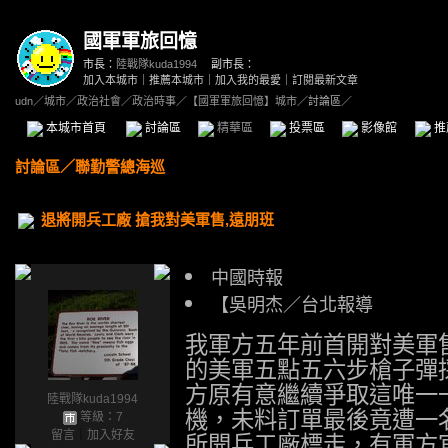
國軍軍旅回憶
市長：
陸戰隊kuda1994
副市長：
加入本城市
｜
推薦本城市
｜
加入我的最愛
｜
訂閱最新文章
udn
／
城市
／
政治社會
／
政治時事
／
【國軍軍旅回憶】城市
／討論區／
本城市首頁
討論區
精華區
投票區
影像館
推
討論區
／
聯勤警總海巡
退將開兵工廠 搶我對美軍售,遠朋班
中國時報
【吳明杰／台北報導
我軍方五年前首開對美軍
的美軍五點五六步槍子彈
方原有意繼續爭取這唯一
陸戰隊kuda1994
機，未料訂單最後竟遭一
等級：7
留言
｜
加入好友
所開兵工廠標走，有軍方