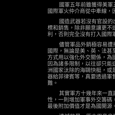
國軍五年前雖獲得美軍五
國際軍火仲介商從中牽線，
國造武器若沒有官設的出
標和銷售，除非願意讓更不
利，否則完全沒有打入國際
儘管軍品外銷極容易遭批
國際，無論是美、英、法甚
方式用以強化外交關係，為
因為諸多限制，以往卻只能
洲國家汰除的海鷗快艇，或是
器給菲律賓等，真要透過軍
難。
其實軍方十幾年來一直認
性，一則增加軍事外交籌碼
最後附加價值才是為國開源