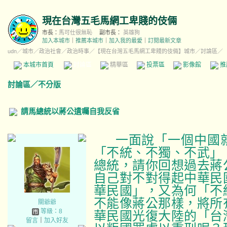
現在台灣五毛馬網工卑賤的伎倆
市長：
馬可仕很無恥
副市長：
英雄狗
加入本城市
｜
推薦本城市
｜
加入我的最愛
｜
訂閱最新文章
udn
／
城市
／
政治社會
／
政治時事
／
【現在台灣五毛馬網工卑賤的伎倆】城市
／討論區／
本城市首頁
討論區
精華區
投票區
影像館
推
討論區
／
不分版
請馬總統以蔣公遺囑自我反省
一面說「一個中國
「不統、不獨、不武」
總統，請你回想過去蔣
自己對不對得起中華民
華民國」，又為何「不
不能像蔣公那樣，將所
關爺爺
等級：8
華民國光復大陸的「台
留言
｜
加入好友