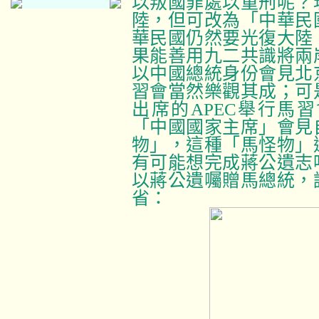
以叛國罪處以重刑呢？
陸，但可改為「中華民
華民國仍然要光復大陸
果能善用九二共識將兩
以中國總統身份會見北
習會當然樂觀其成；可
出席的
APEC
舉行馬習
「中國國家主席」會見
物」，這種「馬怪物」
有可能想完成蔣公遺志
以蔣公遺囑贈馬總統，
省：