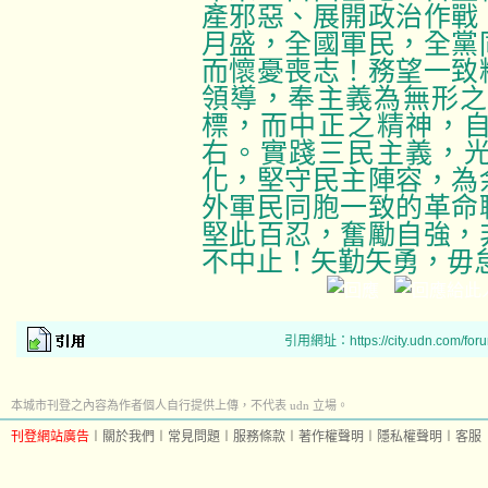
產邪惡、展開政治作戰
月盛，全國軍民，全黨
而懷憂喪志！務望一致
領導，奉主義為無形之
標，而中正之精神，
右。實踐三民主義，
化，堅守民主陣容，為
外軍民同胞一致的革命
堅此百忍，奮勵自強，
不中止！矢勤矢勇，毋
引用網址：https://city.udn.com/for
本城市刊登之內容為作者個人自行提供上傳，不代表 udn 立場。
刊登網站廣告
︱
關於我們
︱
常見問題
︱
服務條款
︱
著作權聲明
︱
隱私權聲明
︱
客服