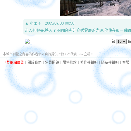
▲
小柔子
2005/07/08 00:50
走入神興寺,進入了不同的時空,穿透雲層的光源,停住在那一瞬間
第
張
本城市刊登之內容為作者個人自行提供上傳，不代表 udn 立場。
刊登網站廣告
︱
關於我們
︱
常見問題
︱
服務條款
︱
著作權聲明
︱
隱私權聲明
︱
客服