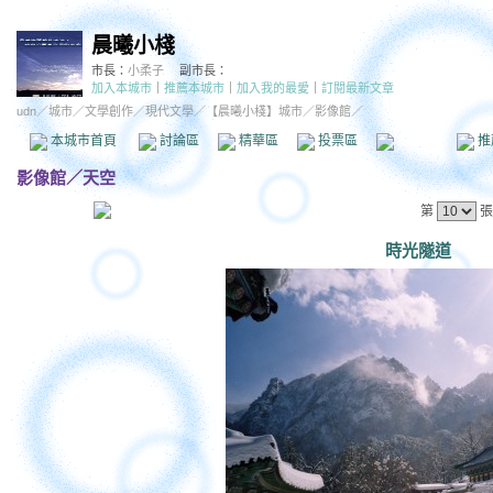
晨曦小棧
市長：
小柔子
副市長：
加入本城市
｜
推薦本城市
｜
加入我的最愛
｜
訂閱最新文章
udn
／
城市
／
文學創作
／
現代文學
／
【晨曦小棧】城市
／影像館／
本城市首頁
討論區
精華區
投票區
影像館
推
影像館
／
天空
第
張
時光隧道