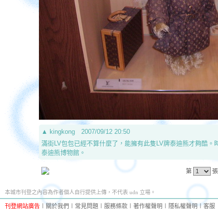
▲
kingkong
2007/09/12 20:50
滿街LV包包已經不算什麼了，能擁有此隻LV牌泰迪熊才夠酷。時間
泰迪熊博物館。
第
張
本城市刊登之內容為作者個人自行提供上傳，不代表 udn 立場。
刊登網站廣告
︱
關於我們
︱
常見問題
︱
服務條款
︱
著作權聲明
︱
隱私權聲明
︱
客服